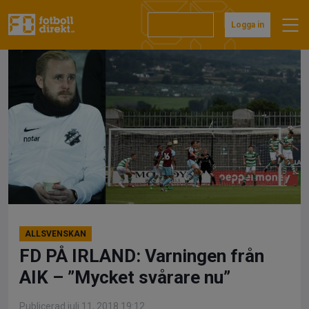
Hoppa
till
Prenumerera
Logga in
innehåll
ALLSVENSKAN
FD PÅ IRLAND: Varningen från
AIK – ”Mycket svårare nu”
Publicerad juli 11, 2018 19:12