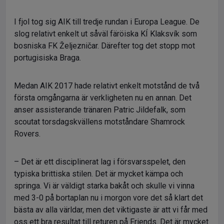
I fjol tog sig AIK till tredje rundan i Europa League. De
slog relativt enkelt ut såväl färöiska KÍ Klaksvík som
bosniska FK Željezničar. Därefter tog det stopp mot
portugisiska Braga.
Medan AIK 2017 hade relativt enkelt motstånd de två
första omgångarna är verkligheten nu en annan. Det
anser assisterande tränaren Patric Jildefalk, som
scoutat torsdagskvällens motståndare Shamrock
Rovers.
– Det är ett disciplinerat lag i försvarsspelet, den
typiska brittiska stilen. Det är mycket kämpa och
springa. Vi är väldigt starka bakåt och skulle vi vinna
med 3-0 på bortaplan nu i morgon vore det så klart det
bästa av alla världar, men det viktigaste är att vi får med
oss ett bra resultat till returen på Friends. Det är mycket