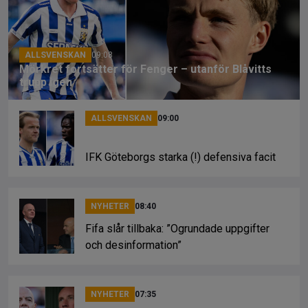
o
s
k
k
ALLSVENSKAN
09:08
Mörkret fortsätter för Fenger – utanför Blåvitts
trupp igen
ALLSVENSKAN
09:00
IFK Göteborgs starka (!) defensiva facit
NYHETER
08:40
Fifa slår tillbaka: ”Ogrundade uppgifter
och desinformation”
NYHETER
07:35