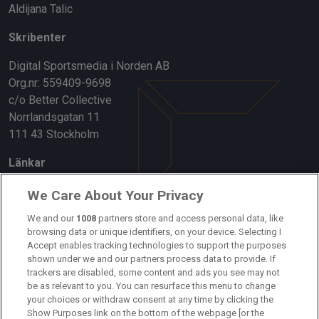
Aldijana Talic
Skribenter
Digital Sportsmedia i Norden AB
Org.nr: 559409-9698
c/o Better Collective
Norrlandsgatan 11
111 43 Stockholm
Länkar
Om oss
We Care About Your Privacy
Kontakta oss
We and our
1008
partners store and access personal data, like
browsing data or unique identifiers, on your device. Selecting I
Accept enables tracking technologies to support the purposes
Kundtjänst
shown under we and our partners process data to provide. If
trackers are disabled, some content and ads you see may not
Sponsor: Rekatochklart
be as relevant to you. You can resurface this menu to change
your choices or withdraw consent at any time by clicking the
Annonsera på Fotbolldirekt
Show Purposes link on the bottom of the webpage [or the