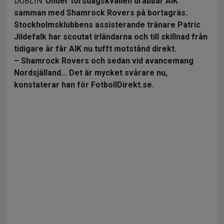
DUBLIN.
Under torsdagskvällen drabbar AIK
samman med Shamrock Rovers på bortagräs.
Stockholmsklubbens assisterande tränare Patric
Jildefalk har scoutat irländarna och till skillnad från
tidigare år får AIK nu tufft motstånd direkt.
– Shamrock Rovers och sedan vid avancemang
Nordsjälland… Det är mycket svårare nu,
konstaterar han för FotbollDirekt.se.