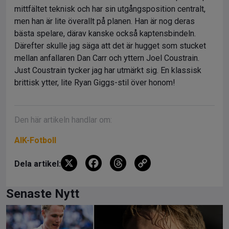
mittfältet teknisk och har sin utgångsposition centralt,
men han är lite överallt på planen. Han är nog deras
bästa spelare, därav kanske också kaptensbindeln.
Därefter skulle jag säga att det är hugget som stucket
mellan anfallaren Dan Carr och yttern Joel Coustrain.
Just Coustrain tycker jag har utmärkt sig. En klassisk
brittisk ytter, lite Ryan Giggs-stil över honom!
Den här artikeln handlar om:
AIK-Fotboll
X
F
T
C
Dela artikel:
a
hr
o
ce
e
py
Senaste Nytt
b
a
Li
o
d
n