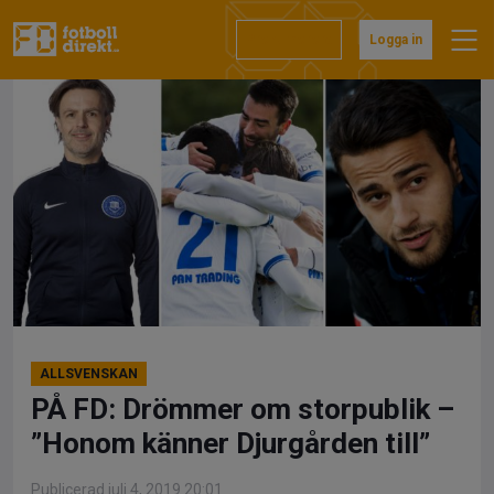
Hoppa
till
Prenumerera
Logga in
innehåll
ALLSVENSKAN
PÅ FD: Drömmer om storpublik –
”Honom känner Djurgården till”
Publicerad juli 4, 2019 20:01