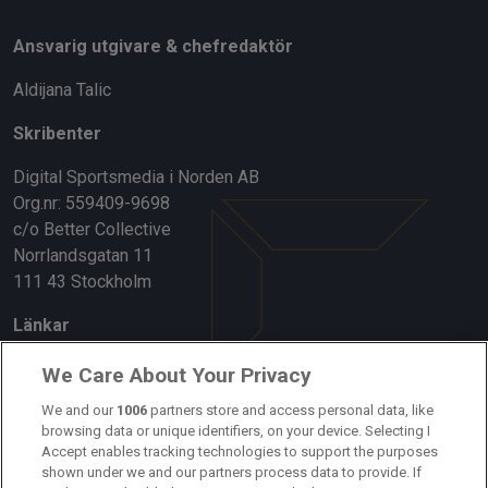
Ansvarig utgivare & chefredaktör
Aldijana Talic
Skribenter
Digital Sportsmedia i Norden AB
Org.nr: 559409-9698
c/o Better Collective
Norrlandsgatan 11
111 43 Stockholm
Länkar
Om oss
We Care About Your Privacy
Kontakta oss
We and our
1006
partners store and access personal data, like
browsing data or unique identifiers, on your device. Selecting I
Accept enables tracking technologies to support the purposes
Kundtjänst
shown under we and our partners process data to provide. If