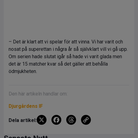
– Det är klart att vi spelar för att vinna. Vi har varit och
nosat på superettan i några år så självklart vill vi gå upp.
Om serien hade slutat igår så hade vi varit glada men
det är 15 matcher kvar så det gäller att behålla
ödmjukheten.
Den här artikeln handlar om:
Djurgårdens IF
X
F
T
C
Dela artikel:
a
hr
o