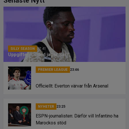
ce
e
py
Senaste Nytt
b
a
Li
o
d
n
o
s
k
k
SILLY SEASON
07:41
Uppgifter: United jagar Sarr
PREMIER LEAGUE
23:46
Officiellt: Everton värvar från Arsenal
NYHETER
23:25
ESPN-journalisten: Därför vill Infantino ha
Marockos stöd