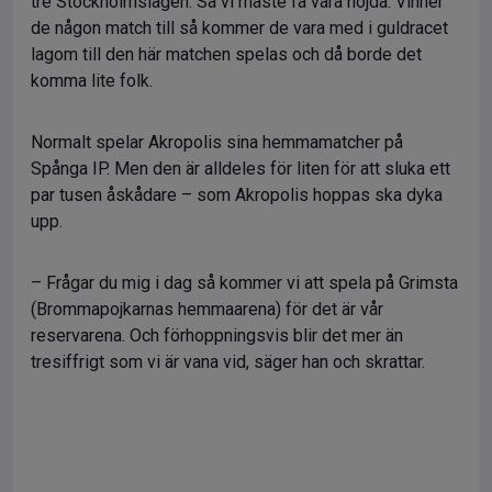
tre Stockholmslagen. Så vi måste få vara nöjda. Vinner
de någon match till så kommer de vara med i guldracet
lagom till den här matchen spelas och då borde det
komma lite folk.
Normalt spelar Akropolis sina hemmamatcher på
Spånga IP. Men den är alldeles för liten för att sluka ett
par tusen åskådare – som Akropolis hoppas ska dyka
upp.
– Frågar du mig i dag så kommer vi att spela på Grimsta
(Brommapojkarnas hemmaarena) för det är vår
reservarena. Och förhoppningsvis blir det mer än
tresiffrigt som vi är vana vid, säger han och skrattar.