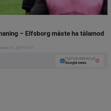
maning – Elfsborg måste ha tålamod
tober 31, 2019 14:47
Följ Fotbolldirekt på
Google news