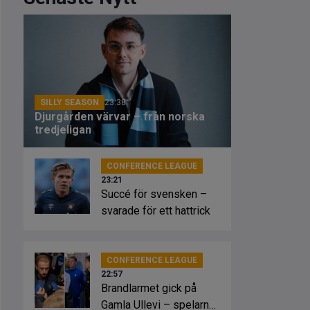
SILLY SEASON
23:38
Djurgården värvar – från norska
tredjeligan
CONFERENCE LEAGUE
23:21
Succé för svensken –
svarade för ett hattrick
CONFERENCE LEAGUE
22:57
Brandlarmet gick på
Gamla Ullevi – spelarna