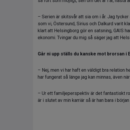
så fort som möjligt, sen om det är i år, nästa år
– Serien är skitsvår att sia om i år. Jag tycke
som vi, Östersund, Sirius och Dalkurd varit klar
klart att Helsingborg gör en satsning, GAIS h
ekonomi. Tvingar du mig så säger jag att Hels
Går ni upp ställs du kanske mot brorsan i E
– Nej, men vi har haft en väldigt bra relation 
har fungerat så länge jag kan minnas, även när 
– Ur ett familjeperspektiv är det fantastiskt
är i slutet av min karriär så är han bara i början