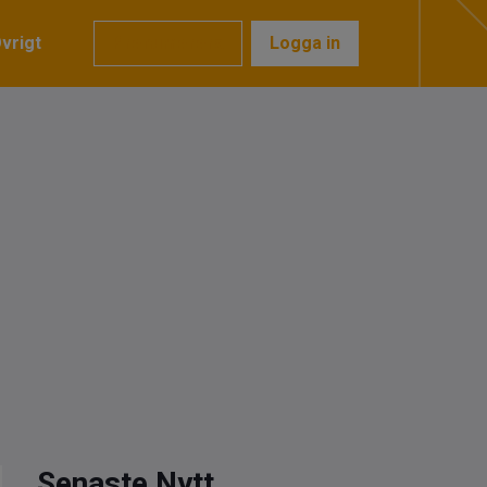
vrigt
Prenumerera
Logga in
Senaste Nytt