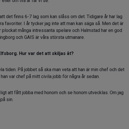
 eller om två år får vi se.
r att det finns 6-7 lag som kan slåss om det. Tidigare år har lag
a favoriter. I år tycker jag inte att man kan säga så. Men det är
ar plockat många intressanta spelare och Halmstad har en god
ingborg och GAIS är våra största utmanare.
lfsborg. Hur var det att skiljas åt?
hela tiden. På jobbet så ska man veta att han är min chef och det
han var chef på mitt civila jobb för några år sedan.
 roligt att fått jobba med honom och se honom utvecklas. Om jag
 på sin.