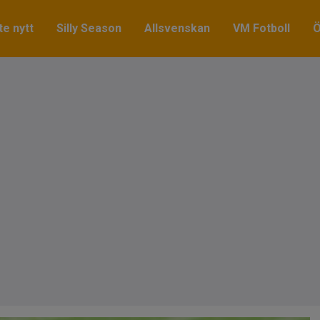
e nytt
Silly Season
Allsvenskan
VM Fotboll
Ö