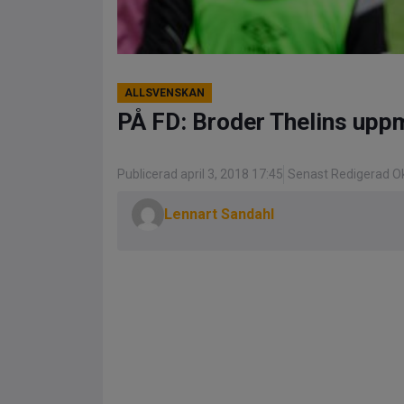
ALLSVENSKAN
PÅ FD: Broder Thelins upp
Publicerad april 3, 2018 17:45
Senast Redigerad Ok
Lennart Sandahl