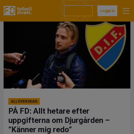
Hoppa
till
Prenumerera
Logga in
innehåll
ALLSVENSKAN
PÅ FD: Allt hetare efter
uppgifterna om Djurgården –
”Känner mig redo”