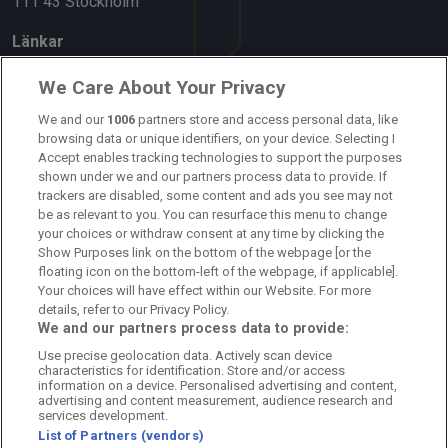
111 43 Stockholm
Länkar
Om oss
We Care About Your Privacy
Kontakta oss
We and our
1006
partners store and access personal data, like
browsing data or unique identifiers, on your device. Selecting I
Accept enables tracking technologies to support the purposes
Kundtjänst
shown under we and our partners process data to provide. If
trackers are disabled, some content and ads you see may not
Sponsor: Rekatochklart
be as relevant to you. You can resurface this menu to change
your choices or withdraw consent at any time by clicking the
Annonsera på Fotbolldirekt
Show Purposes link on the bottom of the webpage [or the
floating icon on the bottom-left of the webpage, if applicable].
Redaktionell policy
Your choices will have effect within our Website. For more
details, refer to our Privacy Policy.
Personuppgiftspolicy
We and our partners process data to provide:
Use precise geolocation data. Actively scan device
Cookiepolicy
characteristics for identification. Store and/or access
information on a device. Personalised advertising and content,
Arkiv
advertising and content measurement, audience research and
services development.
List of Partners (vendors)