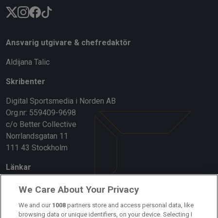
Ansvarig utgivare & chefredaktör
Aldijana Talic
Skribenter
Digital Sportsmedia i Norden AB
Org.nr: 559409-9698
c/o Better Collective
Norrlandsgatan 11
111 43 Stockholm
Länkar
Om oss
We Care About Your Privacy
Kontakta oss
We and our
1008
partners store and access personal data, like
browsing data or unique identifiers, on your device. Selecting I