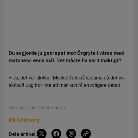
Du avgjorde ju genrepet mot Örgryte i våras med
matchens enda mål. Det måste ha varit mäktigt?
– Ja, det var skitkul. Mycket folk på läktarna så det var
skitkul! Jag tror inte att man kan få en roligare debut.
Den här artikeln handlar om:
IFK Göteborg
X
F
T
C
Dela artikel: