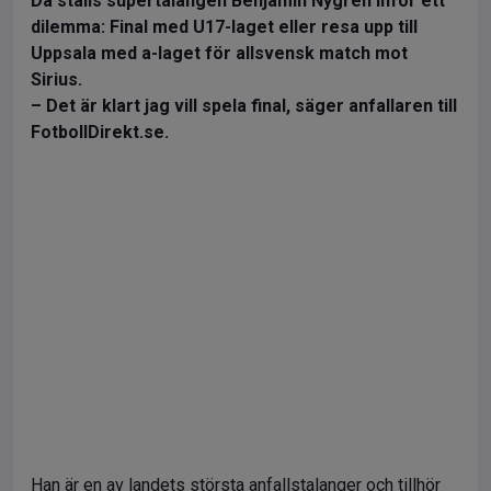
Då ställs supertalangen Benjamin Nygren inför ett
dilemma: Final med U17-laget eller resa upp till
Uppsala med a-laget för allsvensk match mot
Sirius.
– Det är klart jag vill spela final, säger anfallaren till
FotbollDirekt.se.
Han är en av landets största anfallstalanger och tillhör