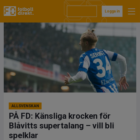
Hoppa
till
Prenumerera
Logga in
innehåll
ALLSVENSKAN
PÅ FD: Känsliga krocken för
Blåvitts supertalang – vill bli
spelklar