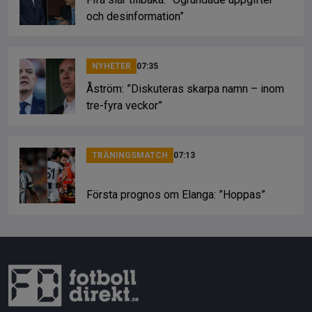
och desinformation”
NYHETER
07:35
Åström: ”Diskuteras skarpa namn – inom
tre-fyra veckor”
TRÄNINGSMATCH
07:13
Första prognos om Elanga: ”Hoppas”