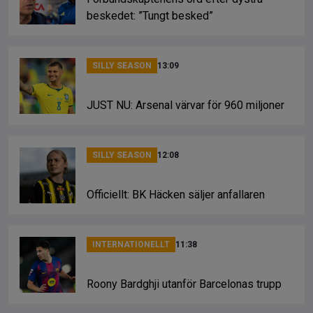
beskedet: ”Tungt besked”
SILLY SEASON
13:09
JUST NU: Arsenal värvar för 960 miljoner
SILLY SEASON
12:08
Officiellt: BK Häcken säljer anfallaren
INTERNATIONELLT
11:38
Roony Bardghji utanför Barcelonas trupp