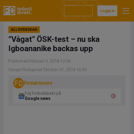
Hoppa
till
Prenumerera
Logga in
innehåll
ALLSVENSKAN
”Vågat” ÖSK-test – nu ska
Igboananike backas upp
Publicerad februari 5, 2018 13:06
Senast Redigerad Oktober 31, 2019 16:03
Redaktionen
Följ Fotbolldirekt på
Google news