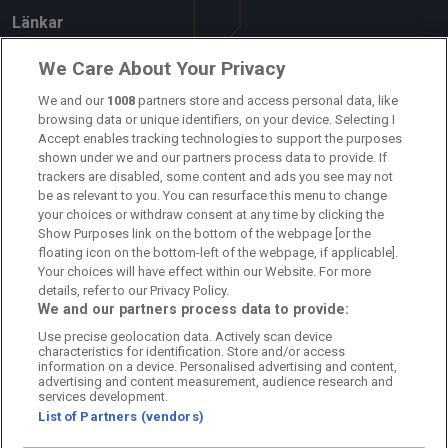
Länkar
Om oss
We Care About Your Privacy
Kontakta oss
We and our
1008
partners store and access personal data, like
browsing data or unique identifiers, on your device. Selecting I
Accept enables tracking technologies to support the purposes
Kundtjänst
shown under we and our partners process data to provide. If
trackers are disabled, some content and ads you see may not
Sponsor: Rekatochklart
be as relevant to you. You can resurface this menu to change
your choices or withdraw consent at any time by clicking the
Annonsera på Fotbolldirekt
Show Purposes link on the bottom of the webpage [or the
floating icon on the bottom-left of the webpage, if applicable].
Redaktionell policy
Your choices will have effect within our Website. For more
details, refer to our Privacy Policy.
Personuppgiftspolicy
We and our partners process data to provide:
Use precise geolocation data. Actively scan device
Cookiepolicy
characteristics for identification. Store and/or access
information on a device. Personalised advertising and content,
Arkiv
advertising and content measurement, audience research and
services development.
List of Partners (vendors)