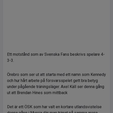
Ett motstånd som av Svenska Fans beskrivs spelare 4-
3-3.
Örebro som ser ut att starta med ett namn som Kennedy
och hur hårt arbete på försvarsspelet gett bra betyg
under pågående träningsläger. Axel Käll ser denna gång
ut att Brendan Hines som mittback
Det är ett ÖSK som har valt en kortare utlandsvistelse
denna gång i Murcia där man tränat på samma arena