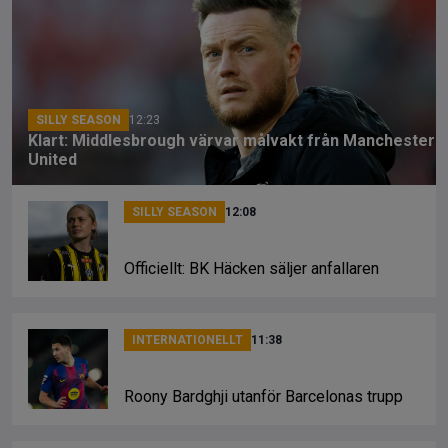
b
a
Li
o
d
n
o
s
k
k
SILLY SEASON
12:23
Klart: Middlesbrough värvar målvakt från Manchester
United
SILLY SEASON
12:08
Officiellt: BK Häcken säljer anfallaren
INTERNATIONELLT
11:38
Roony Bardghji utanför Barcelonas trupp