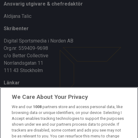
Ansvarig utgivare & chefredaktör
Aldijana Talic
Skribenter
Digital Sportsmedia i Norden AB
Org.nr: 559409-9698
c/o Better Collective
Norrlandsgatan 11
111 43 Stockholm
Länkar
Om oss
We Care About Your Privacy
Kontakta oss
We and our
1008
partners store and access personal data, like
browsing data or unique identifiers, on your device. Selecting I
Accept enables tracking technologies to support the purposes
Kundtjänst
shown under we and our partners process data to provide. If
trackers are disabled, some content and ads you see may not
Sponsor: Rekatochklart
be as relevant to you. You can resurface this menu to change