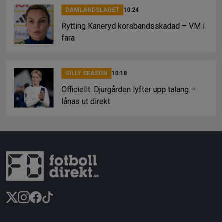
DAMLANDSLAGET
10:24
Rytting Kaneryd korsbandsskadad – VM i
fara
SILLY SEASON
10:18
Officiellt: Djurgården lyfter upp talang –
lånas ut direkt