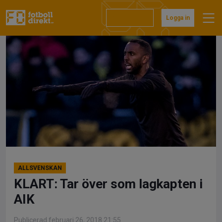
Hoppa
till
Prenumerera
Logga in
innehåll
ALLSVENSKAN
KLART: Tar över som lagkapten i
AIK
Publicerad februari 26, 2018 21:55