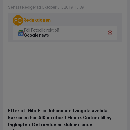
Senast Redigerad Oktober 31, 2019 15:39
Redaktionen
Följ Fotbolldirekt på
Google news
Efter att Nils-Eric Johansson tvingats avsluta
karriären har AIK nu utsett Henok Goitom till ny
lagkapten. Det meddelar klubben under