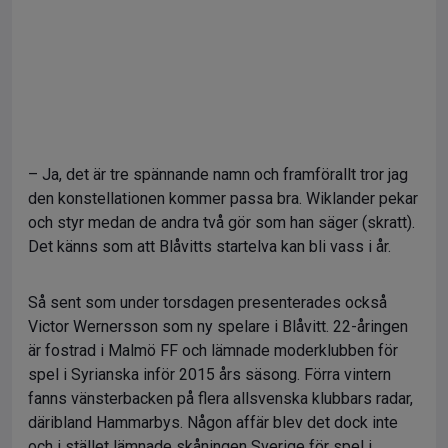
– Ja, det är tre spännande namn och framförallt tror jag
den konstellationen kommer passa bra. Wiklander pekar
och styr medan de andra två gör som han säger (skratt).
Det känns som att Blåvitts startelva kan bli vass i år.
Så sent som under torsdagen presenterades också
Victor Wernersson som ny spelare i Blåvitt. 22-åringen
är fostrad i Malmö FF och lämnade moderklubben för
spel i Syrianska inför 2015 års säsong. Förra vintern
fanns vänsterbacken på flera allsvenska klubbars radar,
däribland Hammarbys. Någon affär blev det dock inte
och i stället lämnade skåningen Sverige för spel i