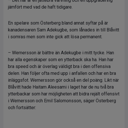
– Det här är en jättebra värvning och en uppgradering
jämfört med vad de haft tidigare.
En spelare som Österberg bland annat syftar på är
kanadensaren Sam Adekugbe, som lånades in till Blåvitt
i somras men som inte gick att lösa permanent.
– Wernersson är bättre än Adekugbe i mitt tycke. Han
har alla egenskaper som en ytterback ska ha. Han har
bra speed och är överlag väldigt bra i den offensiva
delen. Han följer ofta med upp i anfallen och har en bra
inläggsfot. Wernersson gör också en del poäng. Likt när
Blåvitt hade Haitam Aleesami i laget har de nu två bra
ytterbackar som har möjligheten att bidra rejält offensivt
i Wernersson och Emil Salomonsson, säger Österberg
och fortsätter: