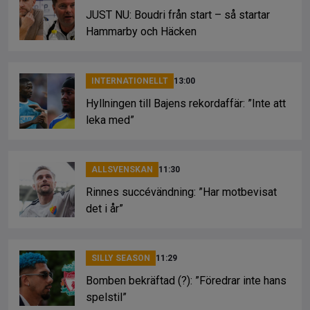
JUST NU: Boudri från start – så startar
Hammarby och Häcken
INTERNATIONELLT
13:00
Hyllningen till Bajens rekordaffär: ”Inte att
leka med”
ALLSVENSKAN
11:30
Rinnes succévändning: ”Har motbevisat
det i år”
SILLY SEASON
11:29
Bomben bekräftad (?): ”Föredrar inte hans
spelstil”