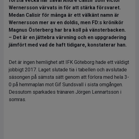
första vecka har såväl André Calisir som Victor
Wernersson värvats in för att stärka försvaret.
Medan Calisir för många är ett välkänt namn är
Wernersson mer av en doldis, men FD:s krönikör
Magnus Österberg har bra koll på vänsterbacken.
– Det är en jättebra värvning och en uppgradering
jämfört med vad de haft tidigare, konstaterar han.
Det är ingen hemlighet att IFK Göteborg hade ett väldigt
jobbigt 2017. Laget slutade tia i tabellen och avslutade
säsongen på sämsta sätt genom att förlora med hela 3-
0 på hemmaplan mot Gif Sundsvall i sista omgången.
Dessutom sparkades tränaren Jörgen Lennartsson i
somras.