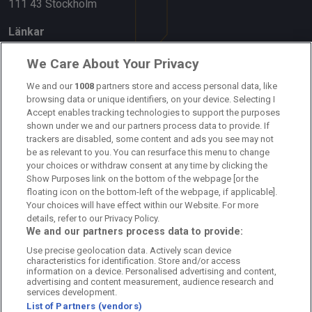
111 43 Stockholm
Länkar
Om oss
We Care About Your Privacy
Kontakta oss
We and our
1008
partners store and access personal data, like
browsing data or unique identifiers, on your device. Selecting I
Accept enables tracking technologies to support the purposes
Kundtjänst
shown under we and our partners process data to provide. If
trackers are disabled, some content and ads you see may not
Sponsor: Rekatochklart
be as relevant to you. You can resurface this menu to change
your choices or withdraw consent at any time by clicking the
Annonsera på Fotbolldirekt
Show Purposes link on the bottom of the webpage [or the
floating icon on the bottom-left of the webpage, if applicable].
Redaktionell policy
Your choices will have effect within our Website. For more
details, refer to our Privacy Policy.
Personuppgiftspolicy
We and our partners process data to provide:
Use precise geolocation data. Actively scan device
Cookiepolicy
characteristics for identification. Store and/or access
information on a device. Personalised advertising and content,
Arkiv
advertising and content measurement, audience research and
services development.
List of Partners (vendors)