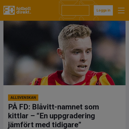
Hoppa
till
Prenumerera
Logga in
innehåll
ALLSVENSKAN
PÅ FD: Blåvitt-namnet som
kittlar – “En uppgradering
jämfört med tidigare”