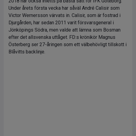
2018 har också inletts på bästa sätt för IFK Göteborg.
Under årets första vecka har såväl André Calisir som
Victor Wernersson värvats in. Calisir, som är fostrad i
Djurgården, har sedan 2011 varit försvarsgeneral i
Jönköpings Södra, men valde att lämna som Bosman
efter det allsvenska uttåget. FD:s krönikör Magnus
Österberg ser 27-åringen som ett välbehövligt tillskott i
Blåvitts backlinje.