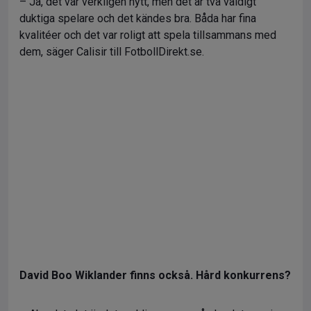
– Ja, det var verkligen nytt, men det är två väldigt
duktiga spelare och det kändes bra. Båda har fina
kvalitéer och det var roligt att spela tillsammans med
dem, säger Calisir till FotbollDirekt.se.
David Boo Wiklander finns också. Hård konkurrens?