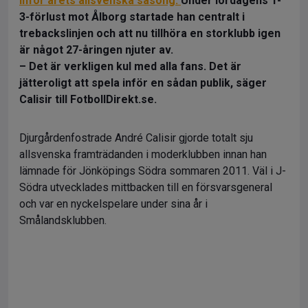
inför årets allsvenska säsong.
Under lördagens 1-
3-förlust mot Ålborg startade han centralt i
trebackslinjen och att nu tillhöra en storklubb igen
är något 27-åringen njuter av.
– Det är verkligen kul med alla fans. Det är
jätteroligt att spela inför en sådan publik, säger
Calisir till FotbollDirekt.se.
Djurgårdenfostrade André Calisir gjorde totalt sju
allsvenska framträdanden i moderklubben innan han
lämnade för Jönköpings Södra sommaren 2011. Väl i J-
Södra utvecklades mittbacken till en försvarsgeneral
och var en nyckelspelare under sina år i
Smålandsklubben.