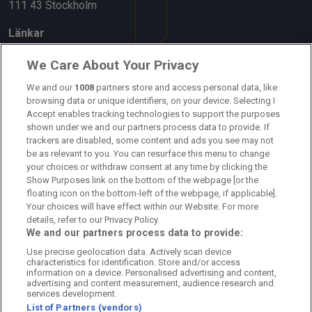
111 43 Stockholm
Länkar
Om oss
We Care About Your Privacy
Kontakta oss
We and our
1008
partners store and access personal data, like
browsing data or unique identifiers, on your device. Selecting I
Accept enables tracking technologies to support the purposes
Kundtjänst
shown under we and our partners process data to provide. If
trackers are disabled, some content and ads you see may not
Sponsor: Rekatochklart
be as relevant to you. You can resurface this menu to change
your choices or withdraw consent at any time by clicking the
Annonsera på Fotbolldirekt
Show Purposes link on the bottom of the webpage [or the
floating icon on the bottom-left of the webpage, if applicable].
Redaktionell policy
Your choices will have effect within our Website. For more
details, refer to our Privacy Policy.
Personuppgiftspolicy
We and our partners process data to provide:
Use precise geolocation data. Actively scan device
Cookiepolicy
characteristics for identification. Store and/or access
information on a device. Personalised advertising and content,
Arkiv
advertising and content measurement, audience research and
services development.
List of Partners (vendors)