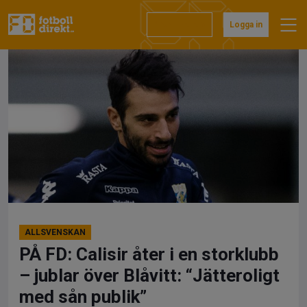
Hoppa
till
Prenumerera
Logga in
innehåll
ALLSVENSKAN
PÅ FD: Calisir åter i en storklubb
– jublar över Blåvitt: “Jätteroligt
med sån publik”