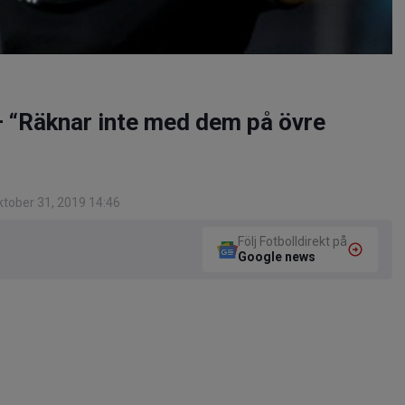
– “Räknar inte med dem på övre
tober 31, 2019 14:46
Följ Fotbolldirekt på
Google news