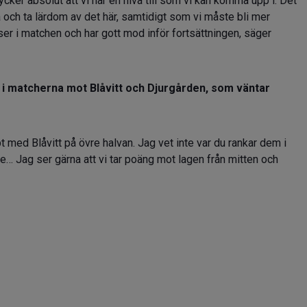
ker absolut att vi har en nivå till som vi kan komma upp i. Det
ivå och ta lärdom av det här, samtidigt som vi måste bli mer
ser i matchen och har gott mod inför fortsättningen, säger
r i matcherna mot Blåvitt och Djurgården, som väntar
t med Blåvitt på övre halvan. Jag vet inte var du rankar dem i
… Jag ser gärna att vi tar poäng mot lagen från mitten och