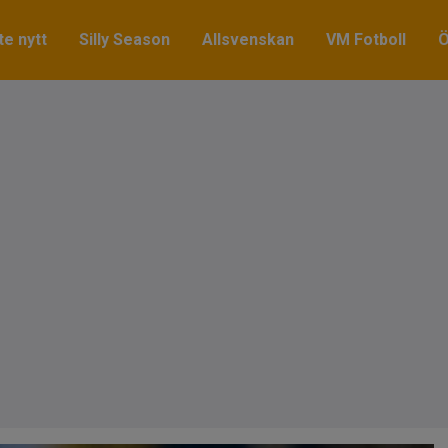
e nytt
Silly Season
Allsvenskan
VM Fotboll
Ö