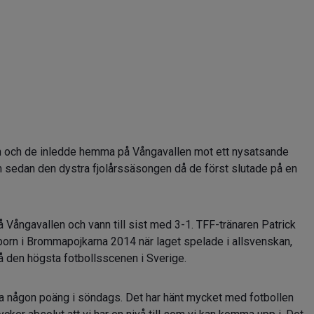
n och de inledde hemma på Vångavallen mot ett nysatsande
m sedan den dystra fjolårssäsongen då de först slutade på en
 Vångavallen och vann till sist med 3-1. TFF-tränaren Patrick
lborn i Brommapojkarna 2014 när laget spelade i allsvenskan,
a på den högsta fotbollsscenen i Sverige.
eva någon poäng i söndags. Det har hänt mycket med fotbollen