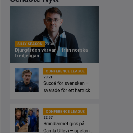
SILLY SEASON
23:38
Djurgården värvar – från norska
tredjeligan
CONFERENCE LEAGUE
23:21
Succé för svensken –
svarade för ett hattrick
CONFERENCE LEAGUE
22:57
Brandlarmet gick på
Gamla Ullevi – spelarna