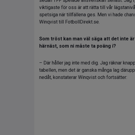
sedan TFF spelade allsvenskan senast. Jag tyc
viktigaste för oss är att rätta till vår lägstan
spetsiga när tillfällena ges. Men vi hade chan
Winqvist till FotbollDirekt.se.
Som tröst kan man väl säga att det inte ä
härnäst, som ni måste ta poäng i?
– Där håller jag inte med dig. Jag räknar knapp
tabellen, men det är ganska många lag däruppe
nedåt, konstaterar Winqvist och fortsätter: