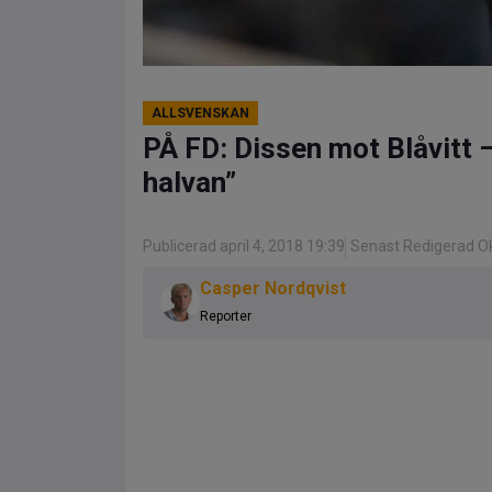
ALLSVENSKAN
PÅ FD: Dissen mot Blåvitt 
halvan”
Publicerad april 4, 2018 19:39
Senast Redigerad Ok
Casper Nordqvist
Reporter