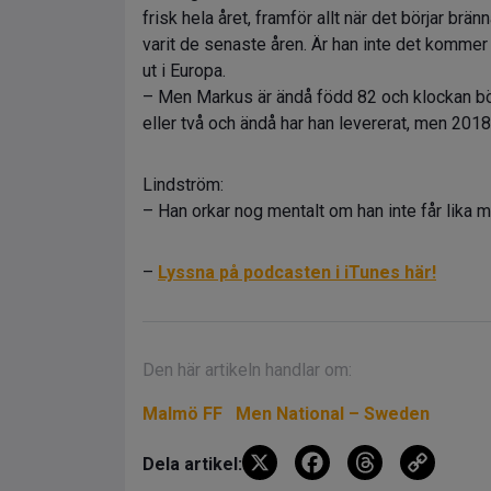
frisk hela året, framför allt när det börjar br
varit de senaste åren. Är han inte det kommer 
ut i Europa.
– Men Markus är ändå född 82 och klockan börj
eller två och ändå har han levererat, men 201
Lindström:
– Han orkar nog mentalt om han inte får lika m
–
Lyssna på podcasten i iTunes här!
Den här artikeln handlar om:
Malmö FF
Men National – Sweden
X
F
T
C
Dela artikel: