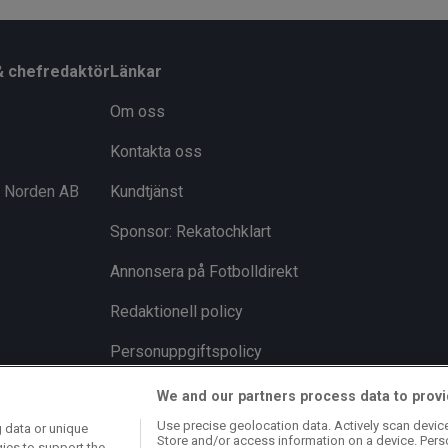
& chefredaktör
Länkar
Om oss
Kontakta oss
i Norden AB
Kundtjänst
Sponsor: Rekatochklart
Annonsera på Fotbolldirekt
Redaktionell policy
Personuppgiftspolicy
Cookiepolicy
We and our partners process data to provi
Use precise geolocation data. Actively scan device 
 data or unique
Arkiv
Store and/or access information on a device. Pers
gies to support the