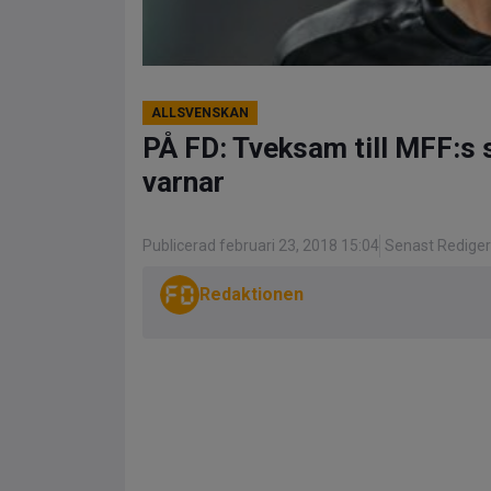
ALLSVENSKAN
PÅ FD: Tveksam till MFF:s 
varnar
Publicerad februari 23, 2018 15:04
Senast Rediger
Redaktionen