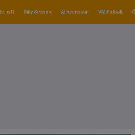
e nytt
Silly Season
Allsvenskan
VM Fotboll
Ö