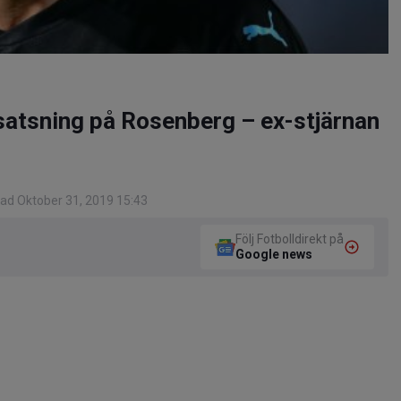
satsning på Rosenberg – ex-stjärnan
ad Oktober 31, 2019 15:43
Följ Fotbolldirekt på
Google news