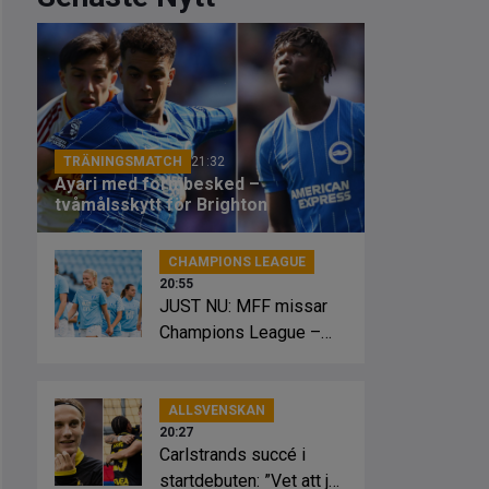
TRÄNINGSMATCH
21:32
Ayari med formbesked –
tvåmålsskytt för Brighton
CHAMPIONS LEAGUE
20:55
JUST NU: MFF missar
Champions League –
föll i kvalet
ALLSVENSKAN
20:27
Carlstrands succé i
startdebuten: ”Vet att jag