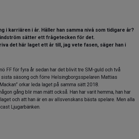
g i karriären i år. Håller han samma nivå som tidigare år?
indström sätter ett frågetecken för det.
a det här laget ett år till, jag vete fasen, säger han i
FF för fyra år sedan har det blivit tre SM-guld och två
 sista säsong och förre Helsingborgsspelaren Mattias
”Mackan” orkar leda laget på samma sätt 2018.
 någon gång blir man mätt också. Han har varit hemma, han har
da laget och att han är en av allsvenskans bästa spelare. Men alla
dcast Ljugarbänken.