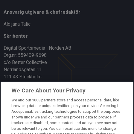
Ansvarig utgivare & chefredaktör
Aldijana Talic
Skribenter
Digital Sportsmedia i Norden AB
Org.nr: 559409-9698
c/o Better Collective
Norrlandsgatan 11
111 43 Stockholm
Länkar
We Care About Your Privacy
We and our
1008
partners store and access personal data, like
Om oss
browsing data or unique identifiers, on your device. Selecting I
Accept enables tracking technologies to support the purposes
Kontakta oss
shown under we and our partners process data to provide. If
trackers are disabled, some content and ads you see may not
Kundtjänst
be as relevant to you. You can resurface this menu to change