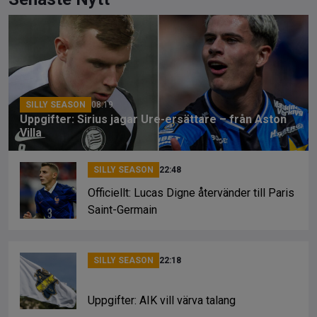
ce
e
py
b
a
Li
o
d
n
o
s
k
k
SILLY SEASON
08:19
Uppgifter: Sirius jagar Ure-ersättare – från Aston
Villa
SILLY SEASON
22:48
Officiellt: Lucas Digne återvänder till Paris
Saint-Germain
SILLY SEASON
22:18
Uppgifter: AIK vill värva talang