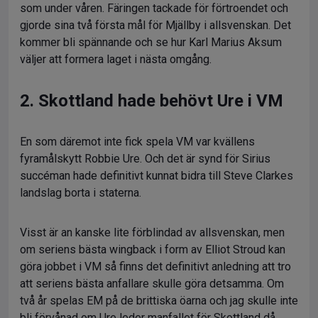
som under våren. Färingen tackade för förtroendet och
gjorde sina två första mål för Mjällby i allsvenskan. Det
kommer bli spännande och se hur Karl Marius Aksum
väljer att formera laget i nästa omgång.
2. Skottland hade behövt Ure i VM
En som däremot inte fick spela VM var kvällens
fyramålskytt Robbie Ure. Och det är synd för Sirius
succéman hade definitivt kunnat bidra till Steve Clarkes
landslag borta i staterna.
Visst är an kanske lite förblindad av allsvenskan, men
om seriens bästa wingback i form av Elliot Stroud kan
göra jobbet i VM så finns det definitivt anledning att tro
att seriens bästa anfallare skulle göra detsamma. Om
två år spelas EM på de brittiska öarna och jag skulle inte
bli förvånad om Ure leder manfallet för Skottland då.