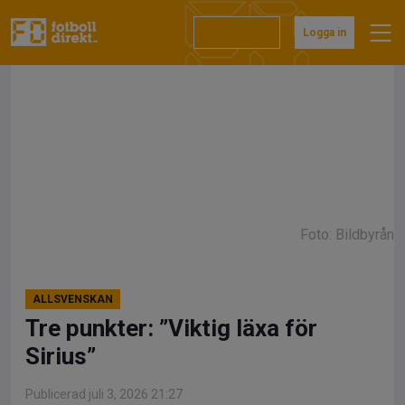
Hoppa
till
Prenumerera
Logga in
innehåll
Foto: Bildbyrån
ALLSVENSKAN
Tre punkter: ”Viktig läxa för
Sirius”
Publicerad juli 3, 2026 21:27