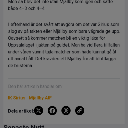
Men så blev det inte utan Mjällby kom igen och satte
både 4–3 och 4–4.
I efterhand är det svårt att avgöra om det var Sirius som
slog av på takten eller Mjällby som bara vägrade ge upp.
Oavsett så kommer matchen bli en viktig läxa för
Uppsalalaget i jakten på guldet. Man ha vid flera tillfällen
under våren vunnit tajta matcher som hade kunnat gå åt
ett annat håll. Det krävdes ett Mjällby för att blottlägga
de bristerna.
Den här artikeln handlar om:
IK Sirius
Mjällby AIF
X
F
T
C
Dela artikel:
a
hr
o
Senaste Nytt