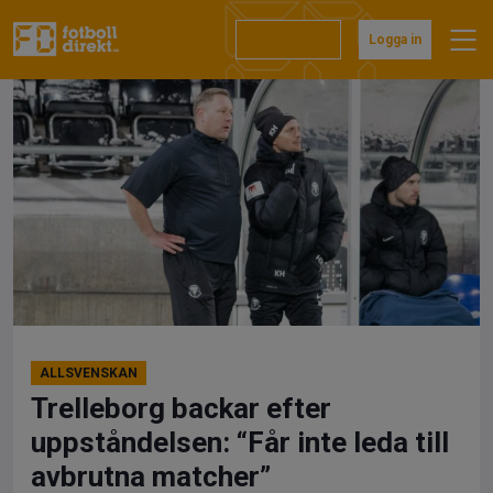
Hoppa
till
Prenumerera
Logga in
innehåll
ALLSVENSKAN
Trelleborg backar efter
uppståndelsen: “Får inte leda till
avbrutna matcher”