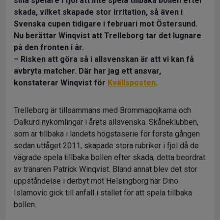
sina spelare i fjol att inte spela tillbaka bollen efter
skada, vilket skapade stor irritation, så även i
Svenska cupen tidigare i februari mot Östersund.
Nu berättar Winqvist att Trelleborg tar det lugnare
på den fronten i år.
– Risken att göra så i allsvenskan är att vi kan få
avbryta matcher. Där har jag ett ansvar,
konstaterar Winqvist för
Kvällsposten
.
Trelleborg är tillsammans med Brommapojkarna och
Dalkurd nykomlingar i årets allsvenska. Skåneklubben,
som är tillbaka i landets högstaserie för första gången
sedan uttåget 2011, skapade stora rubriker i fjol då de
vägrade spela tillbaka bollen efter skada, detta beordrat
av tränaren Patrick Winqvist. Bland annat blev det stor
uppståndelse i derbyt mot Helsingborg när Dino
Islamovic gick till anfall i stället för att spela tillbaka
bollen.