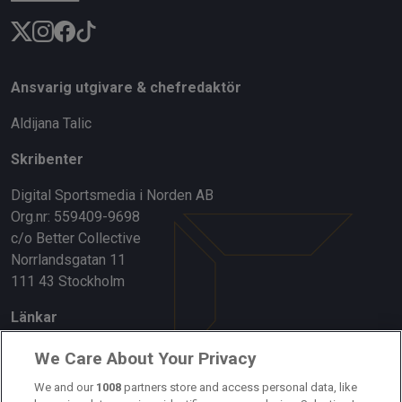
Ansvarig utgivare & chefredaktör
Aldijana Talic
Skribenter
Digital Sportsmedia i Norden AB
Org.nr: 559409-9698
c/o Better Collective
Norrlandsgatan 11
111 43 Stockholm
Länkar
Om oss
We Care About Your Privacy
Kontakta oss
We and our
1008
partners store and access personal data, like