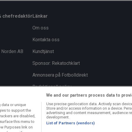
& chefredaktör
Länkar
Om oss
Kontakta oss
i Norden AB
Kundtjänst
Sponsor: Rekatochklart
Annonsera på Fotbolldirekt
Redaktionell policy
We and our partners process data to provi
Personuppgiftspolicy
Use precise geolocation data. Actively scan device 
 data or unique
Store and/or access information on a device. Pers
Cookiepolicy
gies to support the
advertising and content measurement, audience re
rackers are disabled,
development.
Arkiv
surface this menu to
List of Partners (vendors)
ow Purposes link on