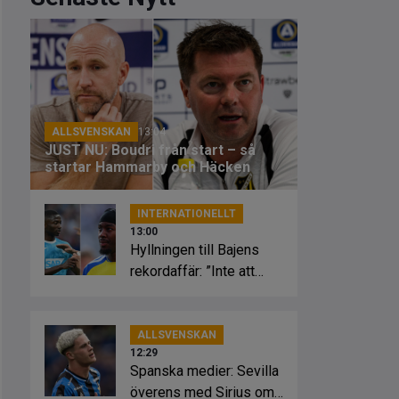
ALLSVENSKAN
13:04
JUST NU: Boudri från start – så
startar Hammarby och Häcken
INTERNATIONELLT
13:00
Hyllningen till Bajens
rekordaffär: ”Inte att
leka med”
ALLSVENSKAN
12:29
Spanska medier: Sevilla
överens med Sirius om