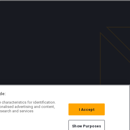
de:
characteristics for identification.
onalised advertising and content,
I Accept
search and services
Show Purposes