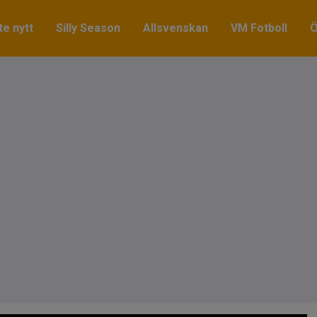
e nytt
Silly Season
Allsvenskan
VM Fotboll
Ö