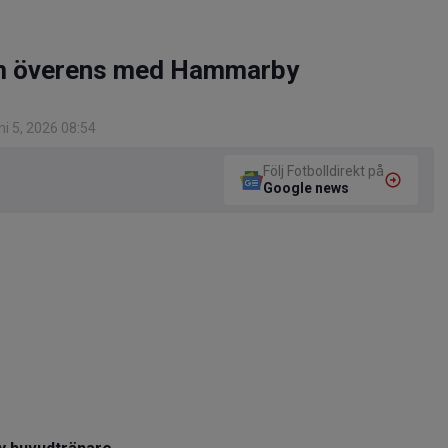
öm överens med Hammarby
i 5, 2026 08:54
Följ Fotbolldirekt på
Google news