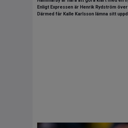
Hammarby är nära att göra klart med en n
Enligt Expressen är Henrik Rydström öve
Därmed får Kalle Karlsson lämna sitt uppd