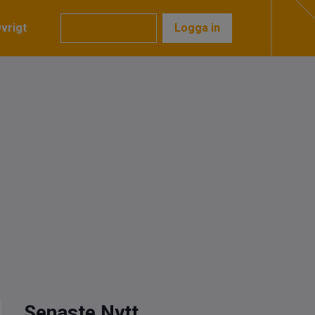
vrigt
Prenumerera
Logga in
Senaste Nytt