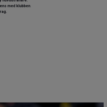
y huvudtränare.
rens med klubben
.
rag.