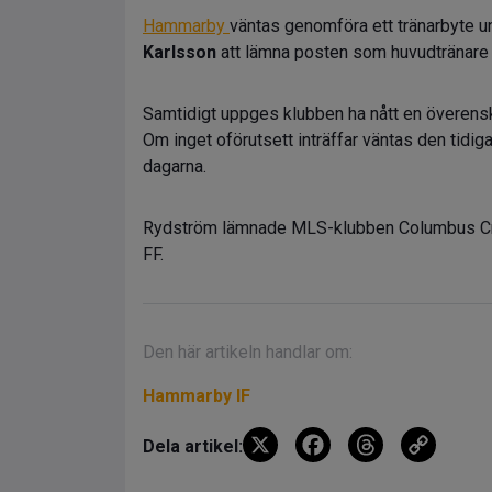
Hammarby
väntas genomföra ett tränarbyte 
Karlsson
att lämna posten som huvudtränare 
Samtidigt uppges klubben ha nått en över
Om inget oförutsett inträffar väntas den tidi
dagarna.
Rydström lämnade MLS-klubben Columbus Crew 
FF.
Den här artikeln handlar om:
Hammarby IF
X
F
T
C
Dela artikel:
a
hr
o