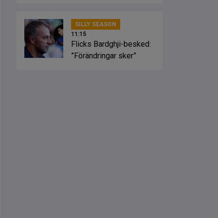
spelstil”
SILLY SEASON
11:15
Flicks Bardghji-besked:
”Förändringar sker”