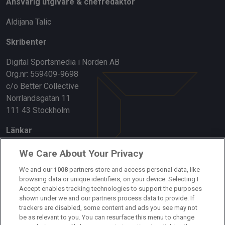
Ansvarig utgivare & chefredaktör
Aldijana Talic
Skribenter
Digital Sportsmedia i Norden AB
Org.nr: 559409-9698
c/o Better Collective
Norrlandsgatan 11
111 43 Stockholm
Länkar
Om oss
We Care About Your Privacy
Kontakta oss
We and our
1008
partners store and access personal data, like
browsing data or unique identifiers, on your device. Selecting I
Accept enables tracking technologies to support the purposes
Kundtjänst
shown under we and our partners process data to provide. If
trackers are disabled, some content and ads you see may not
Sponsor: Rekatochklart
be as relevant to you. You can resurface this menu to change