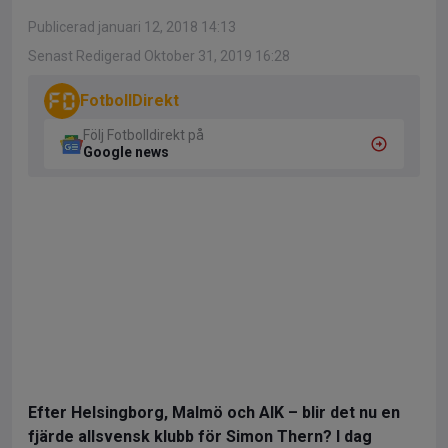
Publicerad januari 12, 2018 14:13
Senast Redigerad Oktober 31, 2019 16:28
FotbollDirekt
Följ Fotbolldirekt på
Google news
Efter Helsingborg, Malmö och AIK – blir det nu en
fjärde allsvensk klubb för Simon Thern? I dag