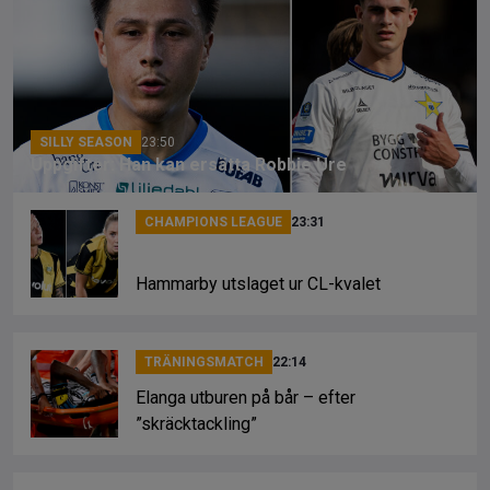
o
d
n
o
s
k
k
SILLY SEASON
23:50
Uppgifter: Han kan ersätta Robbie Ure
CHAMPIONS LEAGUE
23:31
Hammarby utslaget ur CL-kvalet
TRÄNINGSMATCH
22:14
Elanga utburen på bår – efter
”skräcktackling”