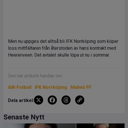
Men nu uppges det alltså bli IFK Norrköping som köper
loss mittfältaren från återstoden av hans kontrakt med
Heerenveen. Det avtalet skulle löpa ut nu i sommar.
Den här artikeln handlar om:
AIK-Fotboll
IFK Norrköping
Malmö FF
X
F
T
C
Dela artikel:
a
hr
o
ce
e
py
Senaste Nytt
b
a
Li