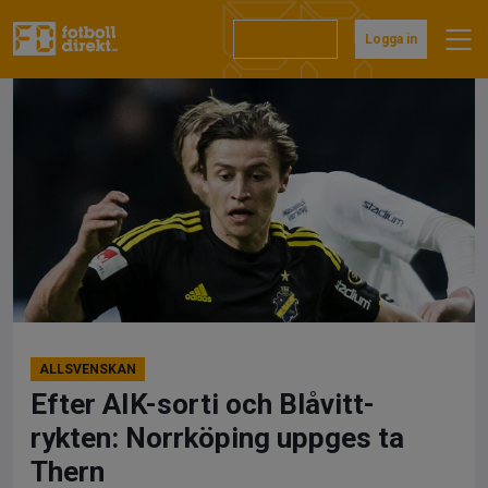
Hoppa
till
Prenumerera
Logga in
innehåll
ALLSVENSKAN
Efter AIK-sorti och Blåvitt-
rykten: Norrköping uppges ta
Thern