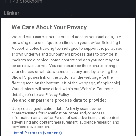
111 43 Stockholm
Länkar
Om oss
We Care About Your Privacy
Kontakta oss
We and our
1008
partners store and access personal data, like
browsing data or unique identifiers, on your device. Selecting I
Accept enables tracking technologies to support the purposes
Kundtjänst
shown under we and our partners process data to provide. If
trackers are disabled, some content and ads you see may not
Sponsor: Rekatochklart
be as relevant to you. You can resurface this menu to change
your choices or withdraw consent at any time by clicking the
Annonsera på Fotbolldirekt
Show Purposes link on the bottom of the webpage [or the
floating icon on the bottom-left of the webpage, if applicable].
Redaktionell policy
Your choices will have effect within our Website. For more
details, refer to our Privacy Policy.
Personuppgiftspolicy
We and our partners process data to provide:
Use precise geolocation data. Actively scan device
Cookiepolicy
characteristics for identification. Store and/or access
information on a device. Personalised advertising and content,
Arkiv
advertising and content measurement, audience research and
services development.
List of Partners (vendors)