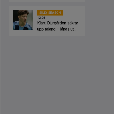
SILLY SEASON
12:06
Klart: Djurgården säkrar
upp talang – lånas ut
direkt