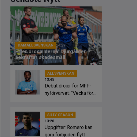
DAMALLSVENSKAN
14:29
Efter orosbilderna: Djurgården
bekräftar skadesmäll
ALLSVENSKAN
13:45
Debut dröjer för MFF-
nyförvärvet: ”Vecka för
vecka”
SILLY SEASON
13:20
Uppgifter: Romero kan
göra förbjuden flytt