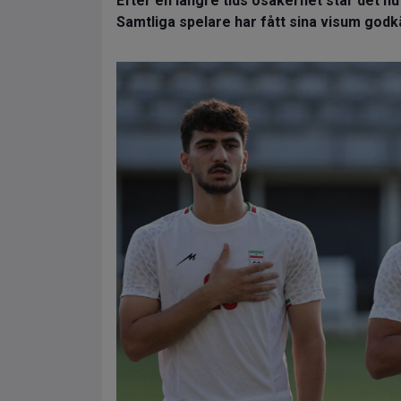
Efter en längre tids osäkerhet står det nu 
Samtliga spelare har fått sina visum godk