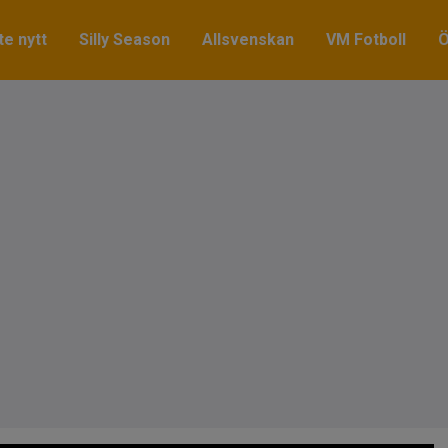
e nytt
Silly Season
Allsvenskan
VM Fotboll
Ö