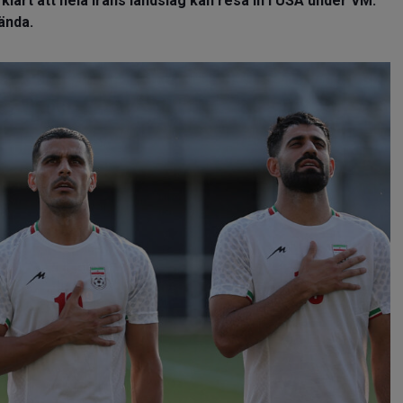
klart att hela Irans landslag kan resa in i USA under VM.
ända.