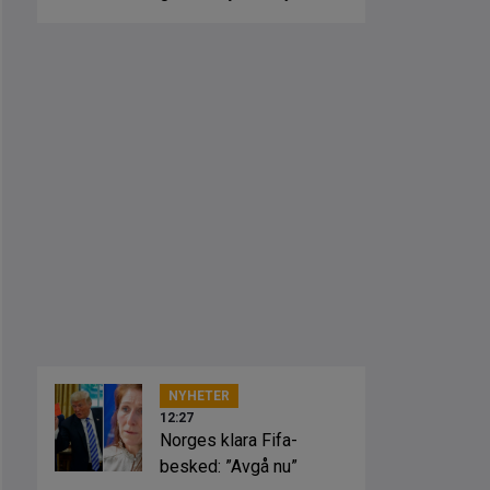
NYHETER
12:27
Norges klara Fifa-
besked: ”Avgå nu”