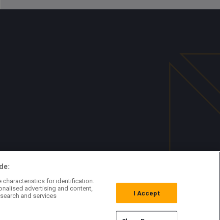
de:
characteristics for identification.
onalised advertising and content,
I Accept
search and services