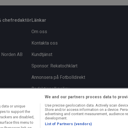
& chefredaktör
Länkar
Om oss
Kontakta oss
i Norden AB
Kundtjänst
Sponsor: Rekatochklart
Annonsera på Fotbolldirekt
Redaktionell policy
We and our partners process data to provi
Personuppgiftspolicy
Use precise geolocation data. Actively scan device 
 data or unique
Store and/or access information on a device. Pers
Cookiepolicy
gies to support the
advertising and content measurement, audience re
rackers are disabled,
development.
Arkiv
surface this menu to
List of Partners (vendors)
ow Purposes link on