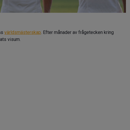
ens
världsmästerskap
. Efter månader av frågetecken kring
jats visum.