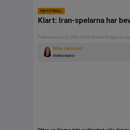
VM FOTBOLL
Klart: Iran-spelarna har bev
Publicerad juni 5, 2026 23:09
Senast Redigerad Jun
Moa Jansson
Webbredaktör