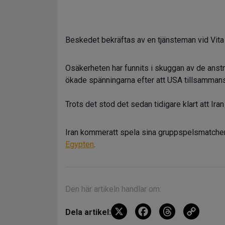
Beskedet bekräftas av en tjänsteman vid Vita 
Osäkerheten har funnits i skuggan av de anstr
ökade spänningarna efter att USA tillsammans
Trots det stod det sedan tidigare klart att Ira
Iran kommeratt spela sina gruppspelsmatcher
Egypten
.
Den här artikeln handlar om:
X
F
T
C
Dela artikel: