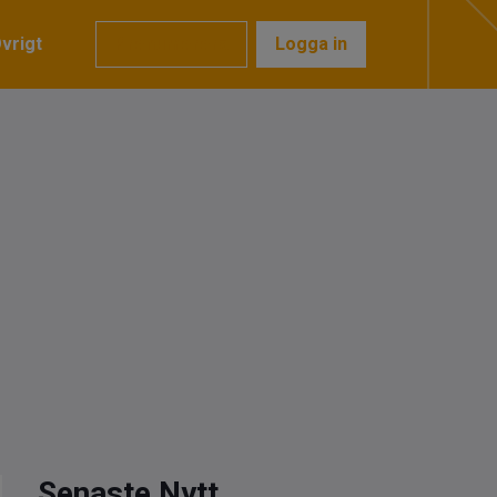
vrigt
Prenumerera
Logga in
Senaste Nytt