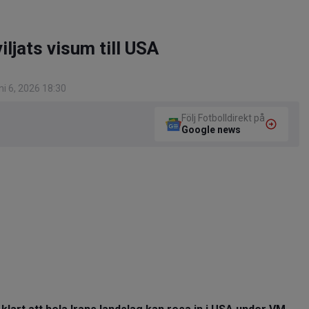
iljats visum till USA
i 6, 2026 18:30
Följ Fotbolldirekt på
Google news