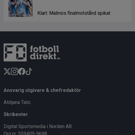
Klart: Malmös finalmotstånd spikat
Ansvarig utgivare & chefredaktör
Aldijana Talic
Skribenter
Digital Sportsmedia i Norden AB
Org.nr: 559409-9698