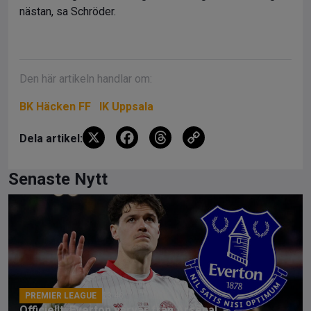
nästan, sa Schröder.
Den här artikeln handlar om:
BK Häcken FF
IK Uppsala
X
F
T
C
Dela artikel:
a
hr
o
ce
e
py
Senaste Nytt
b
a
Li
o
d
n
o
s
k
k
PREMIER LEAGUE
23:46
Officiellt: Everton värvar från Arsenal