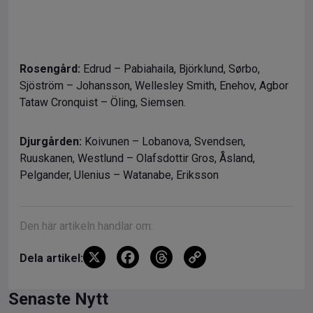
Rosengård:
Edrud – Pabiahaila, Björklund, Sørbo,
Sjöström – Johansson, Wellesley Smith, Enehov, Agbor
Tataw Cronquist – Öling, Siemsen.
Djurgården:
Koivunen – Lobanova, Svendsen,
Ruuskanen, Westlund – Olafsdottir Gros, Åsland,
Pelgander, Ulenius – Watanabe, Eriksson
Den här artikeln handlar om:
X
F
T
C
Dela artikel:
a
hr
o
ce
e
py
Senaste Nytt