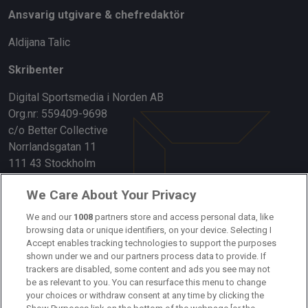
Ansvarig utgivare & chefredaktör
Aldijana Talic
Skribenter
Digital Sportsmedia i Norden AB
Org.nr: 559409-9698
c/o Better Collective
Norrlandsgatan 11
111 43 Stockholm
Länkar
We Care About Your Privacy
Om oss
We and our
1008
partners store and access personal data, like
browsing data or unique identifiers, on your device. Selecting I
Accept enables tracking technologies to support the purposes
Kontakta oss
shown under we and our partners process data to provide. If
trackers are disabled, some content and ads you see may not
Kundtjänst
be as relevant to you. You can resurface this menu to change
your choices or withdraw consent at any time by clicking the
Sponsor: Rekatochklart