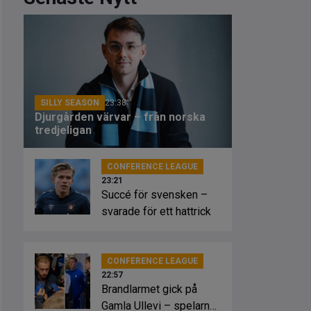
SILLY SEASON
23:38
Djurgården värvar – från norska
tredjeligan
CONFERENCE LEAGUE
23:21
Succé för svensken –
svarade för ett hattrick
CONFERENCE LEAGUE
22:57
Brandlarmet gick på
Gamla Ullevi – spelarna