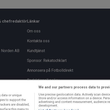
& chefredaktör
Länkar
Om oss
Kontakta oss
i Norden AB
Kundtjänst
Sponsor: Rekatochklart
Annonsera på Fotbolldirekt
Redaktionell policy
We and our partners process data to provi
Personuppgiftspolicy
Use precise geolocation data. Actively scan device 
 data or unique
Store and/or access information on a device. Pers
Cookiepolicy
gies to support the
advertising and content measurement, audience re
rackers are disabled,
development.
Arkiv
surface this menu to