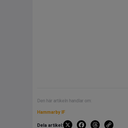
Den här artikeln handlar om:
Hammarby IF
X
F
T
C
Dela artikel: