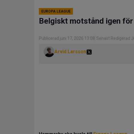
EUROPA LEAGUE
Belgiskt motstånd igen för
Publicerad juni 17, 2026 13:08
Senast Redigerad Ju
Arvid Larsson