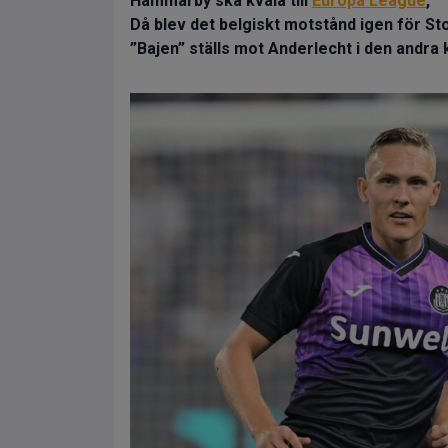
Hammarby ska kvala till
Europa League
,
Då blev det belgiskt motstånd igen för S
”Bajen” ställs mot Anderlecht i den andr