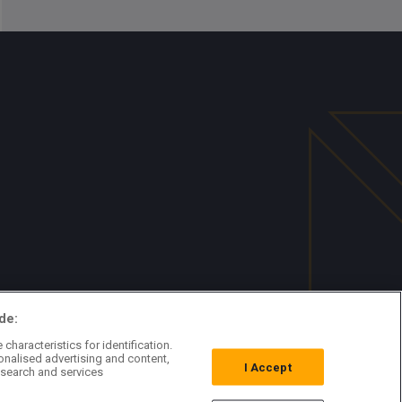
de:
characteristics for identification.
onalised advertising and content,
I Accept
search and services