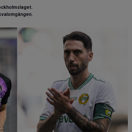
tockholmslaget.
a kvalomgången.