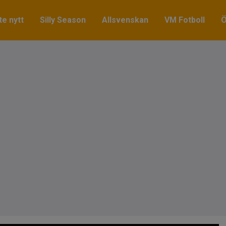
e nytt
Silly Season
Allsvenskan
VM Fotboll
Ö