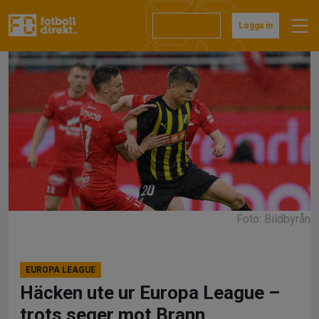
Hoppa
till
Prenumerera
Logga in
innehåll
Foto: Bildbyrån
EUROPA LEAGUE
Häcken ute ur Europa League –
trots seger mot Brann