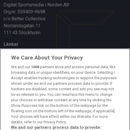
Digital Sportsmedia i Norden AB
Org.nr: 559409-9698
c/o Better Collective
Norrlandsgatan 11
111 43 Stockholm
Länkar
Om oss
We Care About Your Privacy
Kontakta oss
We and our
1008
partners store and access personal data, like
browsing data or unique identifiers, on your device. Selecting I
Accept enables tracking technologies to support the purposes
Kundtjänst
shown under we and our partners process data to provide. If
trackers are disabled, some content and ads you see may not
Sponsor: Rekatochklart
be as relevant to you. You can resurface this menu to change
your choices or withdraw consent at any time by clicking the
Annonsera på Fotbolldirekt
Show Purposes link on the bottom of the webpage [or the
floating icon on the bottom-left of the webpage, if applicable].
Redaktionell policy
Your choices will have effect within our Website. For more
details, refer to our Privacy Policy.
Personuppgiftspolicy
We and our partners process data to provide: