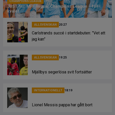
CHAMPIONS LEAGUE
20:55
JUST NU: MFF missar Champions League – föll i
kvalet
ALLSVENSKAN
20:27
Carlstrands succé i startdebuten: ”Vet att
jag kan”
ALLSVENSKAN
19:25
Mjällbys segerlösa svit fortsätter
INTERNATIONELLT
18:19
Lionel Messis pappa har gått bort