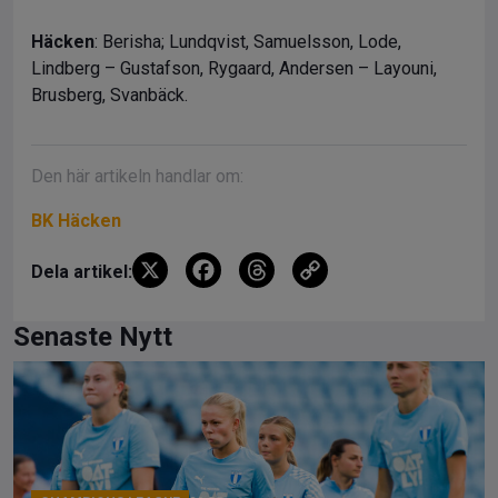
Häcken
: Berisha; Lundqvist, Samuelsson, Lode,
Lindberg – Gustafson, Rygaard, Andersen – Layouni,
Brusberg, Svanbäck.
Den här artikeln handlar om:
BK Häcken
X
F
T
C
Dela artikel:
a
hr
o
ce
e
py
Senaste Nytt
b
a
Li
o
d
n
o
s
k
k