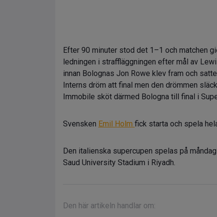
Efter 90 minuter stod det 1–1 och matchen gick 
ledningen i straffläggningen efter mål av Le
innan Bolognas Jon Rowe klev fram och satte di
Interns dröm att final men den drömmen släckt
Immobile sköt därmed Bologna till final i Sup
Svensken
Emil Holm
fick starta och spela he
Den italienska supercupen spelas på måndag i
Saud University Stadium i Riyadh.
Den här artikeln handlar om: