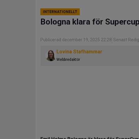
INTERNATIONELLT
Bologna klara för Supercupf
Publicerad december 19, 2025 22:28
Senast Redi
Lovina Stafhammar
Webbredaktör