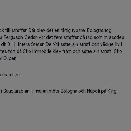
till straffar. Där blev det en riktig rysare. Bologna tog
wis Ferguson. Sedan var det fem straffar på rad som missades
t 3–1. Inters Stefan De Vrij satte sin straff och väckte liv i
es fort då Ciro Immobile klev fram och satte sin straff. Ciro
er Cupen.
la matchen.
 Saudiarabien. I finalen möts Bologna och Napoli på King