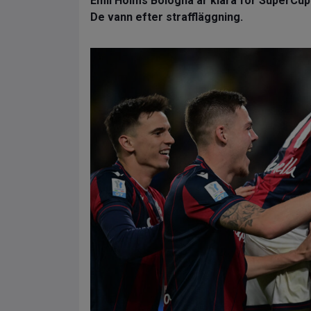
Emil Holms Bologna är klara för SuperCup-
De vann efter straffläggning.