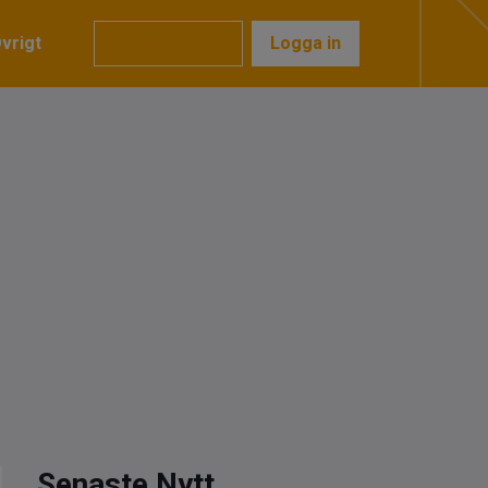
vrigt
Prenumerera
Logga in
Senaste Nytt