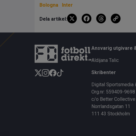
Bologna
Inter
X
F
T
C
Dela artikel:
a
hr
o
ce
e
py
b
a
Li
Ansvarig utgivare 
o
d
n
Aldijana Talic
o
s
k
Skribenter
k
Digital Sportsmedia 
Org.nr: 559409-9698
c/o Better Collective
Norrlandsgatan 11
111 43 Stockholm