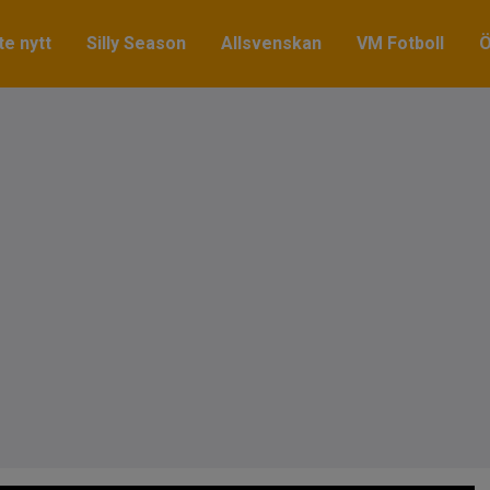
e nytt
Silly Season
Allsvenskan
VM Fotboll
Ö