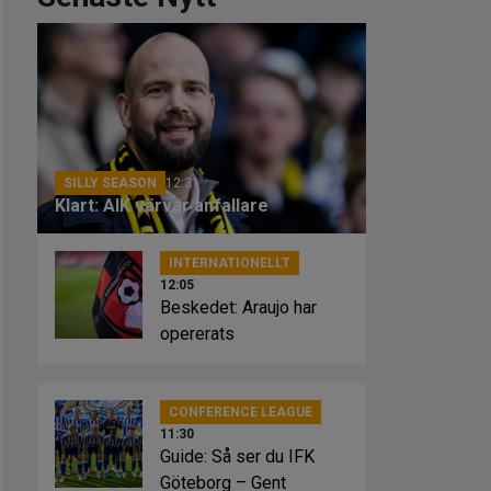
SILLY SEASON
12:31
Klart: AIK värvar anfallare
INTERNATIONELLT
12:05
Beskedet: Araujo har
opererats
CONFERENCE LEAGUE
11:30
Guide: Så ser du IFK
Göteborg – Gent