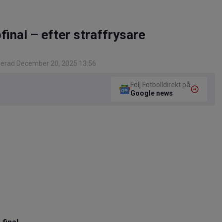
inal – efter straffrysare
gerad December 20, 2025 13:56
Följ Fotbolldirekt på
Google news