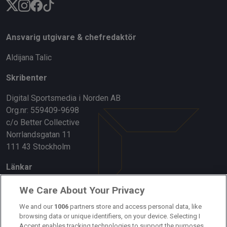
Ansvarig utgivare & chefredaktör
Aldijana Talic
Skribenter
Digital Sportsmedia i Norden AB
Org.nr: 559409-9698
c/o Better Collective
Norrlandsgatan 11
111 43 Stockholm
Länkar
Om oss
We Care About Your Privacy
Kontakta oss
We and our
1006
partners store and access personal data, like
browsing data or unique identifiers, on your device. Selecting I
Accept enables tracking technologies to support the purposes