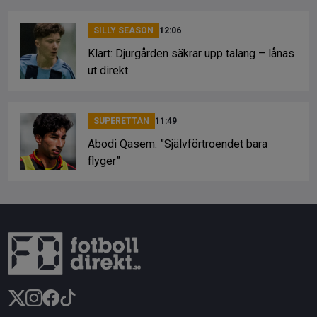
SILLY SEASON
12:06
Klart: Djurgården säkrar upp talang – lånas
ut direkt
SUPERETTAN
11:49
Abodi Qasem: ”Självförtroendet bara
flyger”