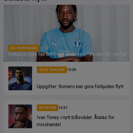
b
a
Li
o
d
n
o
s
k
k
ALLSVENSKAN
13:45
Debut dröjer för MFF-nyförvärvet: ”Vecka för vecka”
SILLY SEASON
13:20
Uppgifter: Romero kan göra förbjuden flytt
NYHETER
12:57
Ivan Toney i nytt blåsväder: Åtalas för
misshandel