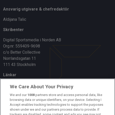
Ansvarig utgivare & chefredaktör
Aldijana Talic
Skribenter
Digital Sportsmedia i Norden AB
Org.nr: 559409-9698
c/o Better Collective
Norrlandsgatan 11
111 43 Stockholm
Länkar
Om oss
We Care About Your Privacy
Kontakta oss
We and our
1008
partners store and access personal data, like
browsing data or unique identifiers, on your device. Selecting I
Accept enables tracking technologies to support the purposes
Kundtjänst
shown under we and our partners process data to provide. If
trackers are disabled, some content and ads you see may not