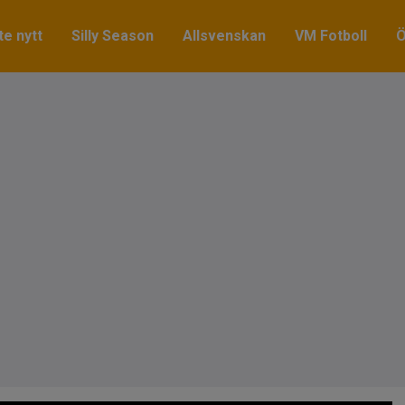
e nytt
Silly Season
Allsvenskan
VM Fotboll
Ö