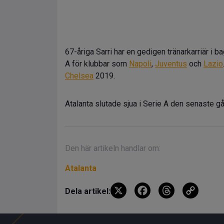
67-åriga Sarri har en gedigen tränarkarriär i b
A för klubbar som
Napoli
,
Juventus
och
Lazio
Chelsea
2019.
Atalanta slutade sjua i Serie A den senaste 
Den här artikeln handlar om:
Atalanta
X
F
T
C
Dela artikel:
a
hr
o
ce
e
py