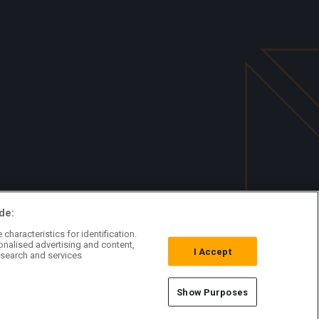
de:
characteristics for identification.
onalised advertising and content,
I Accept
search and services
Show Purposes