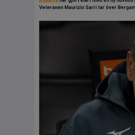
Atalanta
har gjort klart med en ny huvudtr
Veteranen Maurizio Sarri tar över Berg