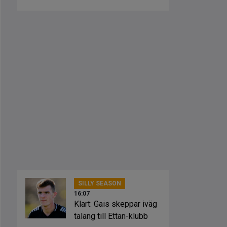
vann mot Öis
SILLY SEASON
16:07
Klart: Gais skeppar iväg
talang till Ettan-klubb