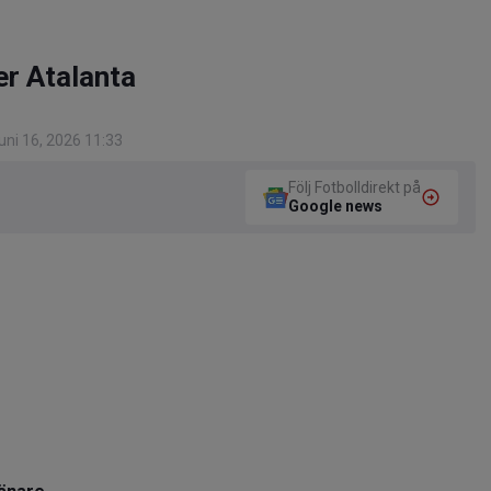
er Atalanta
ni 16, 2026 11:33
Följ Fotbolldirekt på
Google news