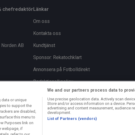
& chefredaktör
Länkar
Om oss
Kontakta oss
i Norden AB
Kundtjänst
Sponsor: Rekatochklart
Annonsera på Fotbolldirekt
Redaktionell policy
We and our partners process data to provi
Personuppgiftspolicy
Use precise geolocation data. Actively scan device 
 data or unique
Store and/or access information on a device. Pers
Cookiepolicy
gies to support the
advertising and content measurement, audience re
rackers are disabled,
development.
Arkiv
surface this menu to
List of Partners (vendors)
ow Purposes link on
e webpage, if
ails, refer to our