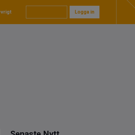
vrigt
Prenumerera
Logga in
Senaste Nytt