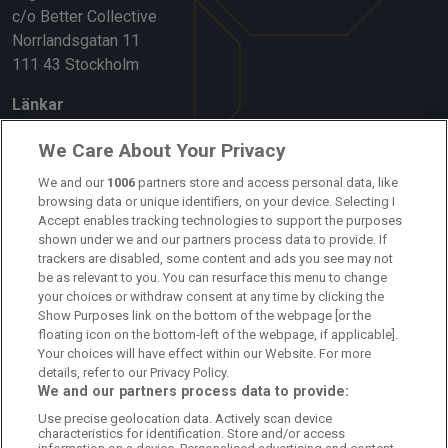
c/o Better Collective
Norrlandsgatan 11
111 43 Stockholm
Länkar
Om oss
We Care About Your Privacy
Kontakta oss
We and our
1006
partners store and access personal data, like
browsing data or unique identifiers, on your device. Selecting I
Accept enables tracking technologies to support the purposes
Kundtjänst
shown under we and our partners process data to provide. If
trackers are disabled, some content and ads you see may not
Sponsor: Rekatochklart
be as relevant to you. You can resurface this menu to change
your choices or withdraw consent at any time by clicking the
Annonsera på Fotbolldirekt
Show Purposes link on the bottom of the webpage [or the
floating icon on the bottom-left of the webpage, if applicable].
Redaktionell policy
Your choices will have effect within our Website. For more
details, refer to our Privacy Policy.
Personuppgiftspolicy
We and our partners process data to provide:
Use precise geolocation data. Actively scan device
Cookiepolicy
characteristics for identification. Store and/or access