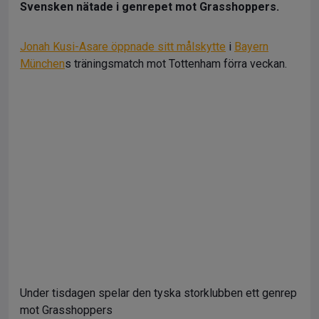
Svensken nätade i genrepet mot Grasshoppers.
Jonah Kusi-Asare öppnade sitt målskytte
i
Bayern
München
s träningsmatch mot Tottenham förra veckan.
Under tisdagen spelar den tyska storklubben ett genrep
mot Grasshoppers