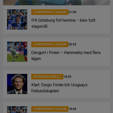
CONFERENCE LEAGUE
21:00
IFK Göteborg föll hemma – blev fullt
slagsmål
CONFERENCE LEAGUE
20:52
Oavgjort i Polen – Hammarby med flera
lägen
INTERNATIONELLT
18:20
Klart: Diego Forlan blir Uruguays
förbundskapten
CONFERENCE LEAGUE
18:04