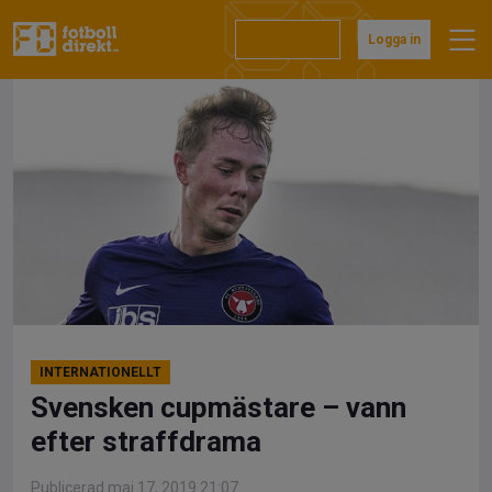
Hoppa
till
Prenumerera
Logga in
innehåll
INTERNATIONELLT
Svensken cupmästare – vann
efter straffdrama
Publicerad maj 17, 2019 21:07