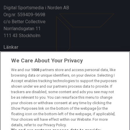
Digital Sportsmedia i Norden AB
Org.nr: 559409-9698
c/o Better Collective
Norrlandsgatan 11
111 43 Stockholm
Länkar
Om oss
We Care About Your Privacy
Kontakta oss
We and our
1008
partners store and access personal data, like
browsing data or unique identifiers, on your device. Selecting I
Accept enables tracking technologies to support the purposes
Kundtjänst
shown under we and our partners process data to provide. If
trackers are disabled, some content and ads you see may not
Sponsor: Rekatochklart
be as relevant to you. You can resurface this menu to change
your choices or withdraw consent at any time by clicking the
Annonsera på Fotbolldirekt
Show Purposes link on the bottom of the webpage [or the
floating icon on the bottom-left of the webpage, if applicable].
Redaktionell policy
Your choices will have effect within our Website. For more
details, refer to our Privacy Policy.
Personuppgiftspolicy