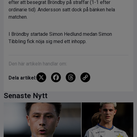
efter att besegrat Bröndby på straffar (1-1 efter
ordinarie tid). Andersson satt dock på bänken hela
matchen.
I Bröndby startade Simon Hedlund medan Simon
Tibbling fick nöja sig med ett inhopp.
Den här artikeln handlar om:
X
F
T
C
Dela artikel:
a
hr
o
ce
e
py
Senaste Nytt
b
a
Li
o
d
n
o
s
k
k