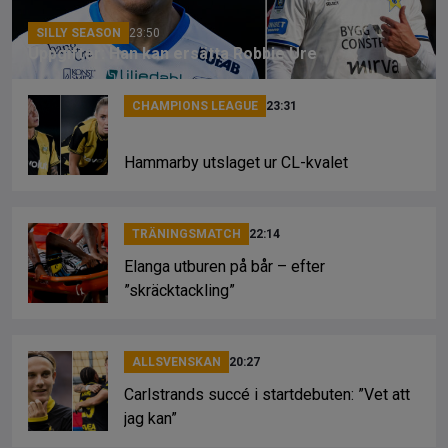
SILLY SEASON
23:50
Uppgifter: Han kan ersätta Robbie Ure
CHAMPIONS LEAGUE
23:31
Hammarby utslaget ur CL-kvalet
TRÄNINGSMATCH
22:14
Elanga utburen på bår – efter
”skräcktackling”
ALLSVENSKAN
20:27
Carlstrands succé i startdebuten: ”Vet att
jag kan”