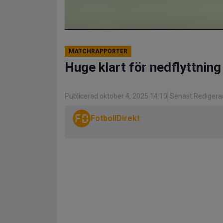
MATCHRAPPORTER
Huge klart för nedflyttning
Publicerad oktober 4, 2025 14:10
Senast Redigerad
FotbollDirekt