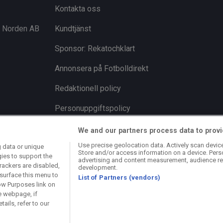
Kontakta oss
i Norden AB
Kundtjänst
Sponsor: Rekatochklart
Annonsera på Fotbolldirekt
Redaktionell policy
Personuppgiftspolicy
Cookiepolicy
We and our partners process data to provi
Use precise geolocation data. Actively scan device 
 data or unique
Arkiv
Store and/or access information on a device. Pers
gies to support the
advertising and content measurement, audience re
rackers are disabled,
development.
surface this menu to
List of Partners (vendors)
ow Purposes link on
e webpage, if
ails, refer to our