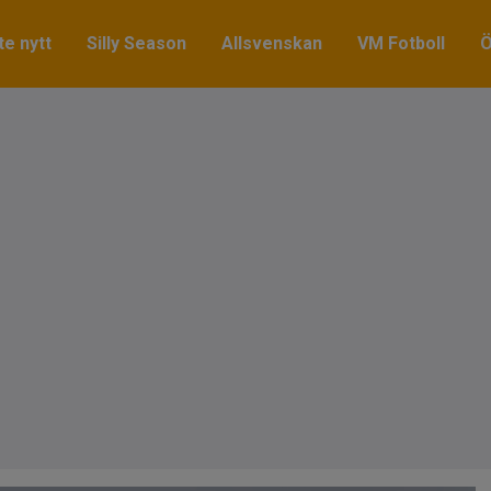
e nytt
Silly Season
Allsvenskan
VM Fotboll
Ö