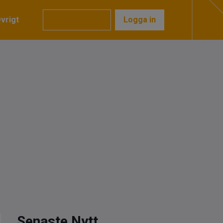
vrigt
Prenumerera
Logga in
Senaste Nytt