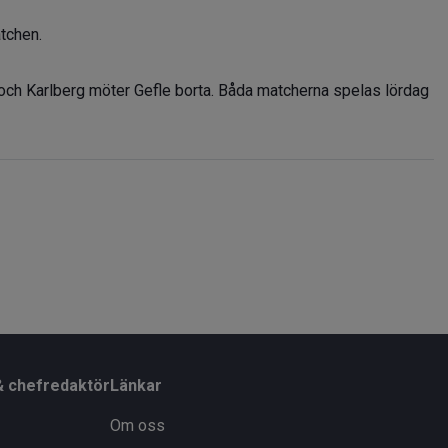
atchen.
ch Karlberg möter Gefle borta. Båda matcherna spelas lördag
& chefredaktör
Länkar
Om oss