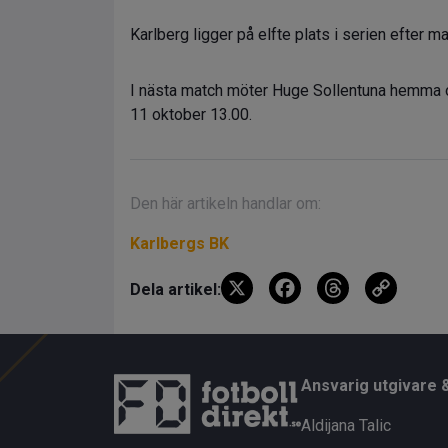
Karlberg ligger på elfte plats i serien efter m
I nästa match möter Huge Sollentuna hemma o
11 oktober 13.00.
Den här artikeln handlar om:
Karlbergs BK
X
F
T
C
Dela artikel:
a
hr
o
ce
e
py
b
a
Li
Ansvarig utgivare 
o
d
n
Aldijana Talic