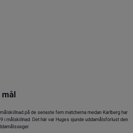
 mål
 i målskillnad på de senaste fem matcherna medan Karlberg har
1–9 i målskillnad. Det här var Huges sjunde uddamålsförlust den
uddamålsseger.