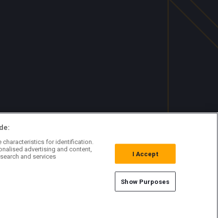
de:
characteristics for identification.
onalised advertising and content,
I Accept
search and services
Show Purposes