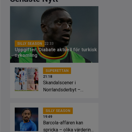
SILLY SEASON
22:33
Uppgifter: Diabate aktuell för turkisk
nykomling
SUPERETTAN
21:18
Skandalscener i
Norrlandsderbyt –
planen fattade eld
SILLY SEASON
19:49
Barcola-affären kan
spricka – olika värdering