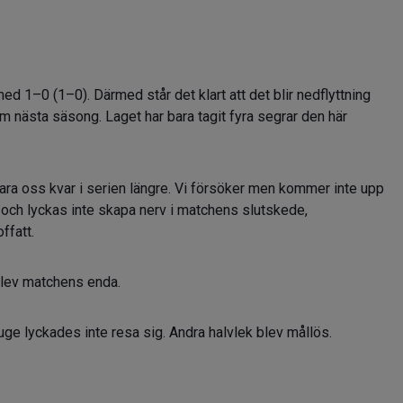
 1–0 (1–0). Därmed står det klart att det blir nedflyttning
am nästa säsong. Laget har bara tagit fyra segrar den här
klara oss kvar i serien längre. Vi försöker men kommer inte upp
ser och lyckas inte skapa nerv i matchens slutskede,
ffatt.
blev matchens enda.
uge lyckades inte resa sig. Andra halvlek blev mållös.