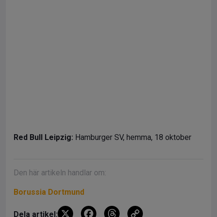
Red Bull Leipzig:
Hamburger SV, hemma, 18 oktober
Den här artikeln handlar om:
Borussia Dortmund
X
F
T
C
Dela artikel: