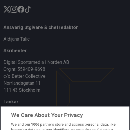
Ansvarig utgivare & chefredaktör
Aldijana Talic
Skribenter
Digital Sportsmedia i Norden AB
Org.nr: 559409-9698
c/o Better Collective
Norrlandsgatan 11
111 43 Stockholm
Länkar
Om oss
We Care About Your Privacy
Kontakta oss
We and our
1006
partners store and access personal data, like
browsing data or unique identifiers, on your device. Selecting I