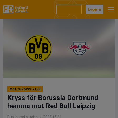
Hoppa
till
Prenumerera
Logga in
innehåll
MATCHRAPPORTER
Kryss för Borussia Dortmund
hemma mot Red Bull Leipzig
Publicerad oktober 4, 2025 15:31