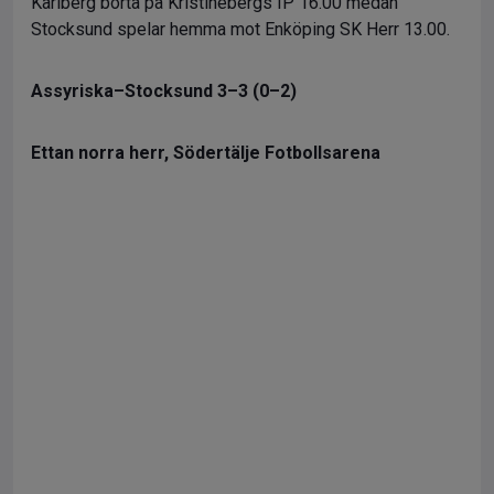
Karlberg borta på Kristinebergs IP 16.00 medan
Stocksund spelar hemma mot Enköping SK Herr 13.00.
Assyriska–Stocksund 3–3 (0–2)
Ettan norra herr, Södertälje Fotbollsarena