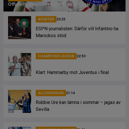
Officiellt: Everton värvar från Arsenal
NYHETER
23:25
ESPN-journalisten: Därför vill Infantino ha
Marockos stöd
CHAMPIONS LEAGUE
22:53
Klart: Hammarby mot Juventus i final
ALLSVENSKAN
21:14
Robbie Ure kan lämna i sommar – jagas av
Sevilla