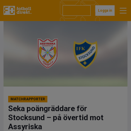
Hoppa
till
Prenumerera
Logga in
innehåll
MATCHRAPPORTER
Seka poängräddare för
Stocksund – på övertid mot
Assyriska