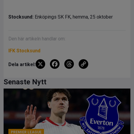
Stocksund:
Enköpings SK FK, hemma, 25 oktober
Den här artikeln handlar om:
IFK Stocksund
X
F
T
C
Dela artikel:
a
hr
o
ce
e
py
Senaste Nytt
b
a
Li
o
d
n
o
s
k
k
PREMIER LEAGUE
23:46