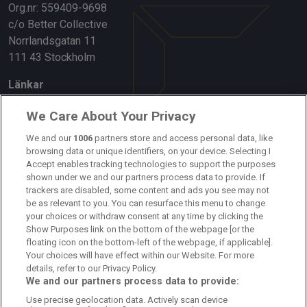
Org.nr: 559409-9698
c/o Better Collective
Norrlandsgatan 11
111 43 Stockholm
Länkar
Om oss
We Care About Your Privacy
Kontakta oss
We and our
1006
partners store and access personal data, like
browsing data or unique identifiers, on your device. Selecting I
Accept enables tracking technologies to support the purposes
Kundtjänst
shown under we and our partners process data to provide. If
trackers are disabled, some content and ads you see may not
Sponsor: Rekatochklart
be as relevant to you. You can resurface this menu to change
your choices or withdraw consent at any time by clicking the
Annonsera på Fotbolldirekt
Show Purposes link on the bottom of the webpage [or the
floating icon on the bottom-left of the webpage, if applicable].
Redaktionell policy
Your choices will have effect within our Website. For more
details, refer to our Privacy Policy.
Personuppgiftspolicy
We and our partners process data to provide:
Use precise geolocation data. Actively scan device
Cookiepolicy