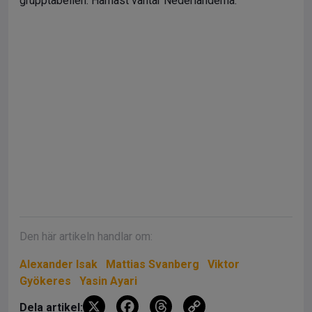
grupptabellen. Härnäst väntar Nederländerna.
Den här artikeln handlar om:
Alexander Isak
Mattias Svanberg
Viktor
Gyökeres
Yasin Ayari
X
F
T
C
Dela artikel: