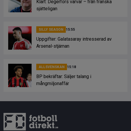
Klart: Degerfors värvar – från franska
sjätteligan
SILLY SEASON
15:55
Uppgifter: Galatasaray intresserad av
Arsenal-stjärnan
ALLSVENSKAN
15:18
BP bekräftar: Säljer talang i
mångmiljonaffär