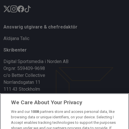
Ansvarig utgivare & chefredaktör
Aldijana Talic
Skribenter
Digital Sportsmedia i Norden AB
Org.nr: 559409-9698
c/o Better Collective
Norrlandsgatan 11
111 43 Stockholm
Länkar
We Care About Your Privacy
Om oss
We and our
1008
partners store and access personal data, like
browsing data or unique identifiers, on your device. Selecting I
Accept enables tracking technologies to support the purposes
Kontakta oss
shown under we and our partners process data to provide. If