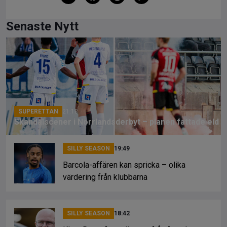
a
hr
o
ce
e
py
Senaste Nytt
b
a
Li
o
d
n
o
s
k
k
SUPERETTAN
21:18
Skandalscener i Norrlandsderbyt – planen fattade eld
SILLY SEASON
19:49
Barcola-affären kan spricka – olika
värdering från klubbarna
SILLY SEASON
18:42