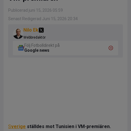
Publicerad juni 15, 2026 05:59
Senast Redigerad Juni 15, 2026 20:34
Nilo Ek
Webbredaktör
Följ Fotbolldirekt på
Google news
S
verige
ställdes mot Tunisien i VM-premiären.