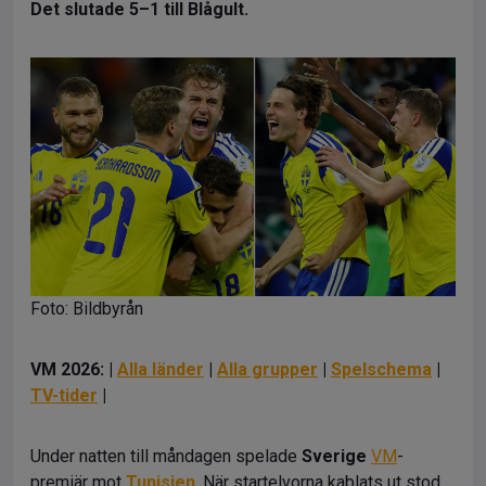
Det slutade 5–1 till Blågult.
Foto: Bildbyrån
VM 2026: |
Alla länder
|
Alla grupper
|
Spelschema
|
TV-tider
|
Under natten till måndagen spelade
Sverige
VM
-
premiär mot
Tunisien
. När startelvorna kablats ut stod