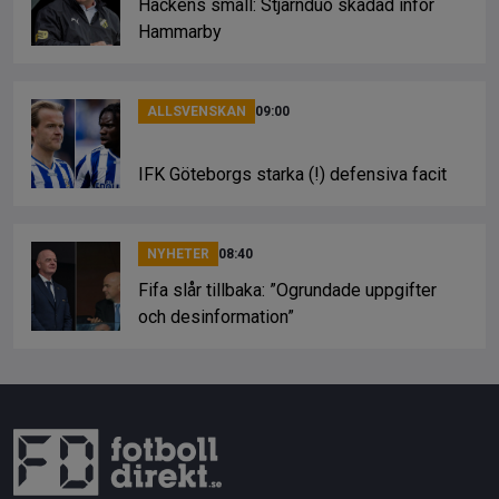
Häckens smäll: Stjärnduo skadad inför
Hammarby
ALLSVENSKAN
09:00
IFK Göteborgs starka (!) defensiva facit
NYHETER
08:40
Fifa slår tillbaka: ”Ogrundade uppgifter
och desinformation”