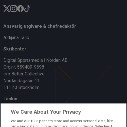
Ansvarig utgivare & chefredaktör
Aldijana Talic
Skribenter
Digital Sportsmedia i Norden AB
Org.nr: 559409-9698
c/o Better Collective
Norrlandsgatan 11
111 43 Stockholm
Länkar
Om oss
We Care About Your Privacy
Kontakta oss
We and our
1008
partners store and access personal data, like
browsing data or unique identifiers, on your device. Selecting I