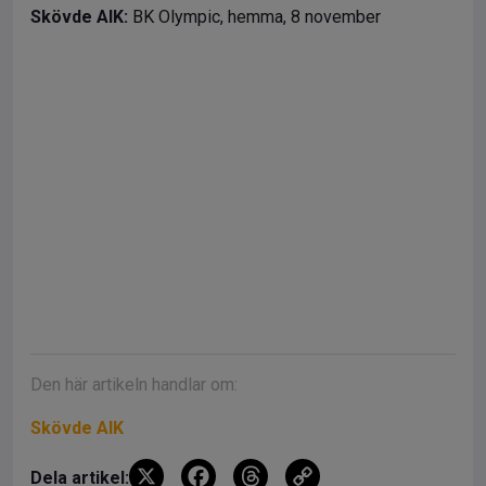
Skövde AIK:
BK Olympic, hemma, 8 november
Den här artikeln handlar om:
Skövde AIK
X
F
T
C
Dela artikel: