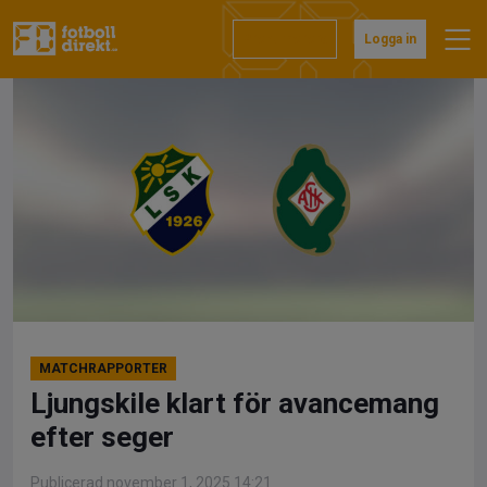
Hoppa
till
Prenumerera
Logga in
innehåll
MATCHRAPPORTER
Ljungskile klart för avancemang
efter seger
Publicerad november 1, 2025 14:21