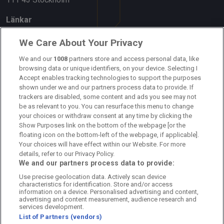
Länkar
Om oss
We Care About Your Privacy
Kontakta oss
We and our
1008
partners store and access personal data, like
browsing data or unique identifiers, on your device. Selecting I
Accept enables tracking technologies to support the purposes
Kundtjänst
shown under we and our partners process data to provide. If
trackers are disabled, some content and ads you see may not
Sponsor: Rekatochklart
be as relevant to you. You can resurface this menu to change
your choices or withdraw consent at any time by clicking the
Annonsera på Fotbolldirekt
Show Purposes link on the bottom of the webpage [or the
floating icon on the bottom-left of the webpage, if applicable].
Redaktionell policy
Your choices will have effect within our Website. For more
details, refer to our Privacy Policy.
Personuppgiftspolicy
We and our partners process data to provide:
Use precise geolocation data. Actively scan device
Cookiepolicy
characteristics for identification. Store and/or access
information on a device. Personalised advertising and content,
Arkiv
advertising and content measurement, audience research and
services development.
List of Partners (vendors)