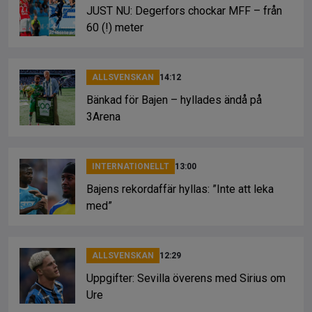
JUST NU: Degerfors chockar MFF – från
60 (!) meter
ALLSVENSKAN
14:12
Bänkad för Bajen – hyllades ändå på
3Arena
INTERNATIONELLT
13:00
Bajens rekordaffär hyllas: ”Inte att leka
med”
ALLSVENSKAN
12:29
Uppgifter: Sevilla överens med Sirius om
Ure