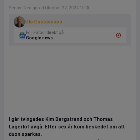
Senast Redigerad Oktober 22, 2024 10:00
Ola Gustavsson
Följ Fotbolldirekt på
Google news
I går tvingades Kim Bergstrand och Thomas
Lagerlöf avgå. Efter sex år kom beskedet om att
duon sparkas.