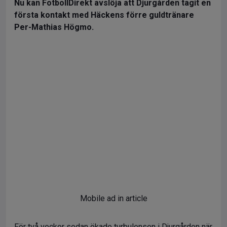
Nu kan FotbollDirekt avslöja att Djurgården tagit en
första kontakt med Häckens förre guldtränare
Per-Mathias Högmo.
Mobile ad in article
För två veckor sedan ökade turbulensen i Djurgården när