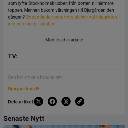
som lyfte Stockholmsklubben från botten till närmare
toppen. Mannen bakom värvningen till Djurgården den
gången?
Bosse Andersson, trots att han vid tidpunkten,
inte ens fanns i klubben.
Mobile ad in article
TV:
Den här artikeln handlar om:
Djurgårdens IF
X
F
T
C
Dela artikel:
a
hr
o
ce
e
py
Senaste Nytt