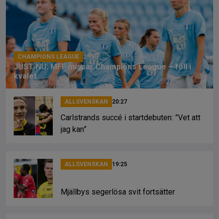
b
a
Li
o
d
n
o
s
k
k
CHAMPIONS LEAGUE
20:55
JUST NU: MFF missar Champions League – föll i
kvalet
ALLSVENSKAN
20:27
Carlstrands succé i startdebuten: ”Vet att
jag kan”
ALLSVENSKAN
19:25
Mjällbys segerlösa svit fortsätter