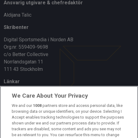
Ansvarig utgivare & chefredaktör
Aldijana Talic
Skribenter
Digital Sportsmedia i Norden AB
Org.nr: 559409-9698
c/o Better Collective
Norrlandsgatan 11
111 43 Stockholm
Länkar
Om oss
We Care About Your Privacy
Kontakta oss
We and our
1008
partners store and access personal data, like
browsing data or unique identifiers, on your device. Selecting I
Accept enables tracking technologies to support the purposes
Kundtjänst
shown under we and our partners process data to provide. If
trackers are disabled, some content and ads you see may not
Sponsor: Rekatochklart
be as relevant to you. You can resurface this menu to change