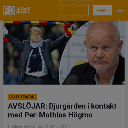
Hoppa
till
Prenumerera
Logga in
innehåll
SILLY SEASON
AVSLÖJAR: Djurgården i kontakt
med Per-Mathias Högmo
Publicerad Oktober 22, 2024 10:00