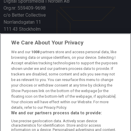
Digital Sportsmedia i Norden AB
Org.nr: 559409-9698
c/o Better Collective
Norrlandsgatan 11
111 43 Stockholm
Länkar
We Care About Your Privacy
Om oss
We and our
1008
partners store and access personal data, like
browsing data or unique identifiers, on your device. Selecting I
Accept enables tracking technologies to support the purposes
Kontakta oss
shown under we and our partners process data to provide. If
trackers are disabled, some content and ads you see may not
Kundtjänst
be as relevant to you. You can resurface this menu to change
your choices or withdraw consent at any time by clicking the
Sponsor: Rekatochklart
Show Purposes link on the bottom of the webpage [or the
floating icon on the bottom-left of the webpage, if applicable].
Annonsera på Fotbolldirekt
Your choices will have effect within our Website. For more
details, refer to our Privacy Policy.
Redaktionell policy
We and our partners process data to provide:
Use precise geolocation data. Actively scan device
Personuppgiftspolicy
characteristics for identification. Store and/or access
information on a device. Personalised advertising and content,