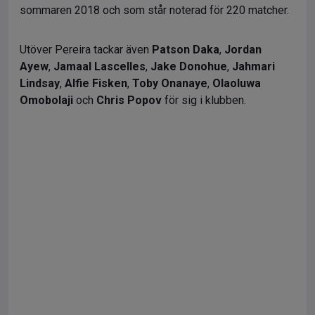
sommaren 2018 och som står noterad för 220 matcher.
Utöver Pereira tackar även
Patson Daka
,
Jordan
Ayew
,
Jamaal Lascelles
,
Jake Donohue
,
Jahmari
Lindsay
,
Alfie Fisken
,
Toby Onanaye
,
Olaoluwa
Omobolaji
och
Chris Popov
för sig i klubben.