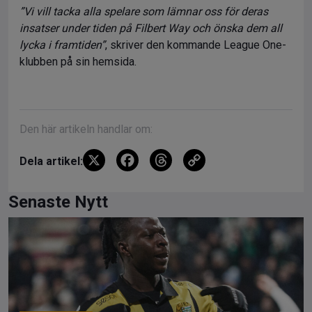
”Vi vill tacka alla spelare som lämnar oss för deras
insatser under tiden på Filbert Way och önska dem all
lycka i framtiden”
, skriver den kommande League One-
klubben på sin hemsida.
Den här artikeln handlar om:
X
F
T
C
Dela artikel:
a
hr
o
ce
e
py
Senaste Nytt
b
a
Li
o
d
n
o
s
k
k