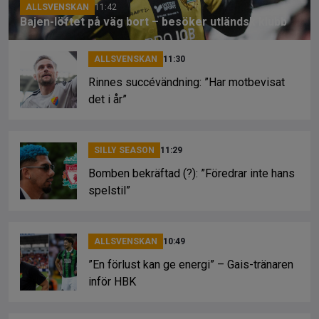
ALLSVENSKAN
11:42
Bajen-löftet på väg bort – besöker utländsk klubb
ALLSVENSKAN
11:30
Rinnes succévändning: ”Har motbevisat
det i år”
SILLY SEASON
11:29
Bomben bekräftad (?): ”Föredrar inte hans
spelstil”
ALLSVENSKAN
10:49
”En förlust kan ge energi” – Gais-tränaren
inför HBK