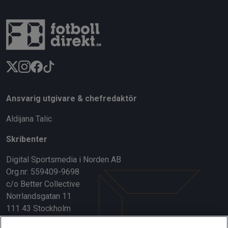
Ansvarig utgivare & chefredaktör
Aldijana Talic
Skribenter
Digital Sportsmedia i Norden AB
Org.nr: 559409-9698
c/o Better Collective
Norrlandsgatan 11
111 43 Stockholm