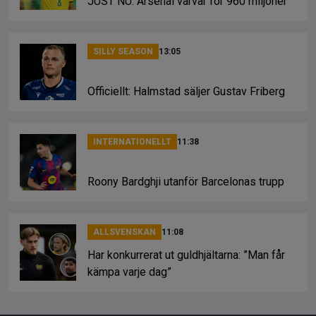
JUST NU: Arsenal värvar för 960 miljoner
SILLY SEASON
13:05
Officiellt: Halmstad säljer Gustav Friberg
INTERNATIONELLT
11:38
Roony Bardghji utanför Barcelonas trupp
ALLSVENSKAN
11:08
Har konkurrerat ut guldhjältarna: ”Man får
kämpa varje dag”