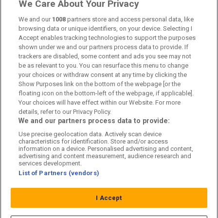
Länkar
We Care About Your Privacy
We and our
1008
partners store and access personal data, like
Om oss
browsing data or unique identifiers, on your device. Selecting I
Accept enables tracking technologies to support the purposes
Kontakta oss
shown under we and our partners process data to provide. If
trackers are disabled, some content and ads you see may not
Kundtjänst
be as relevant to you. You can resurface this menu to change
your choices or withdraw consent at any time by clicking the
Sponsor: Rekatochklart
Show Purposes link on the bottom of the webpage [or the
floating icon on the bottom-left of the webpage, if applicable].
Annonsera på Fotbolldirekt
Your choices will have effect within our Website. For more
details, refer to our Privacy Policy.
Redaktionell policy
We and our partners process data to provide:
Use precise geolocation data. Actively scan device
Personuppgiftspolicy
characteristics for identification. Store and/or access
information on a device. Personalised advertising and content,
Cookiepolicy
advertising and content measurement, audience research and
services development.
List of Partners (vendors)
Arkiv
I Accept