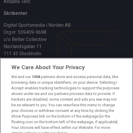
Aldijana Talic
Skribenter
Digital Sportsmedia i Norden AB
Org.nr: 559409-9698
c/o Better Collective
Norrlandsgatan 11
111 43 Stockholm
Länkar
We Care About Your Privacy
We and our
1008
partners store and access personal data, like
Om oss
browsing data or unique identifiers, on your device. Selecting I
Accept enables tracking technologies to support the purposes
Kontakta oss
shown under we and our partners process data to provide. If
trackers are disabled, some content and ads you see may not
Kundtjänst
be as relevant to you. You can resurface this menu to change
your choices or withdraw consent at any time by clicking the
Sponsor: Rekatochklart
Show Purposes link on the bottom of the webpage [or the
floating icon on the bottom-left of the webpage, if applicable].
Annonsera på Fotbolldirekt
Your choices will have effect within our Website. For more