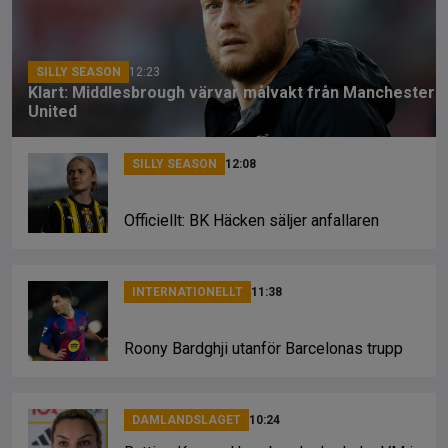
o
s
k
k
SILLY SEASON
12:23
Klart: Middlesbrough värvar målvakt från Manchester
United
SILLY SEASON
12:08
Officiellt: BK Häcken säljer anfallaren
INTERNATIONELLT
11:38
Roony Bardghji utanför Barcelonas trupp
DAMLANDSLAGET
10:24