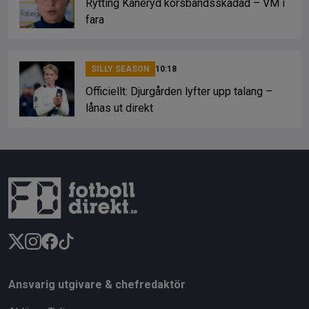
Rytting Kaneryd korsbandsskadad – VM i
fara
SILLY SEASON
10:18
Officiellt: Djurgården lyfter upp talang –
lånas ut direkt
Ansvarig utgivare & chefredaktör