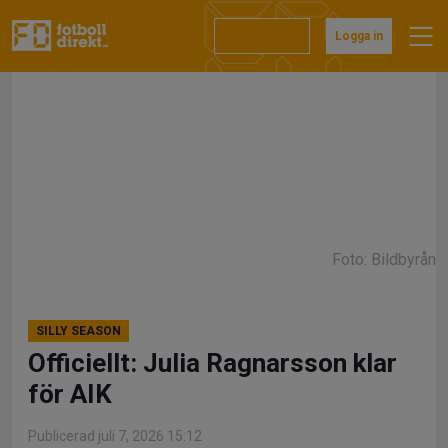
Hoppa
till
Prenumerera
Logga in
innehåll
Foto: Bildbyrån
SILLY SEASON
Officiellt: Julia Ragnarsson klar
för AIK
Publicerad juli 7, 2026 15:12