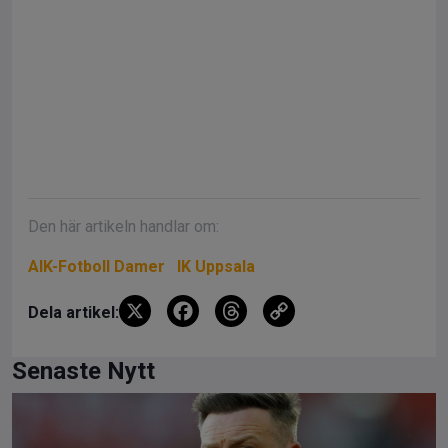
Den här artikeln handlar om:
AIK-Fotboll Damer
IK Uppsala
X
F
T
C
Dela artikel:
a
hr
o
ce
e
py
Senaste Nytt
b
a
Li
o
d
n