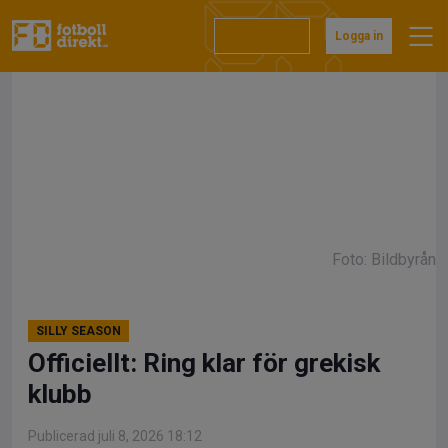
Hoppa
till
Prenumerera
Logga in
innehåll
Foto: Bildbyrån
SILLY SEASON
Officiellt: Ring klar för grekisk
klubb
Publicerad juli 8, 2026 18:12