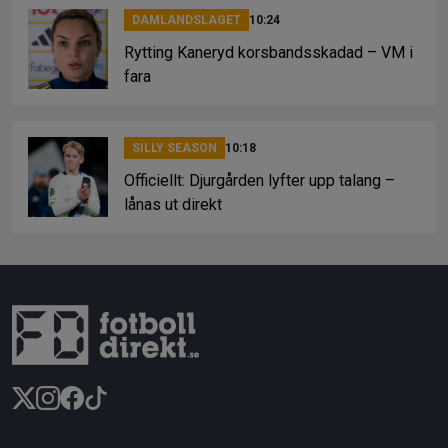
DAMLANDSLAGET
10:24
Rytting Kaneryd korsbandsskadad – VM i
fara
SILLY SEASON
10:18
Officiellt: Djurgården lyfter upp talang –
lånas ut direkt