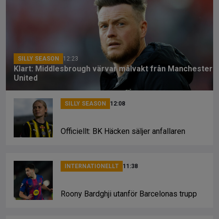
b
a
Li
o
d
n
o
s
k
k
SILLY SEASON
12:23
Klart: Middlesbrough värvar målvakt från Manchester
United
SILLY SEASON
12:08
Officiellt: BK Häcken säljer anfallaren
INTERNATIONELLT
11:38
Roony Bardghji utanför Barcelonas trupp