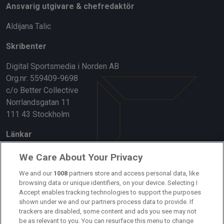
Ansvarig utgivare & chefredaktör
Aldijana Talic
Skribenter
Digital Sportsmedia i Norden AB
Org.nr: 559409-9698
c/o Better Collective
Norrlandsgatan 11
111 43 Stockholm
Länkar
Om oss
We Care About Your Privacy
We and our
1008
partners store and access personal data, like
Kontakta oss
browsing data or unique identifiers, on your device. Selecting I
Accept enables tracking technologies to support the purposes
Kundtjänst
shown under we and our partners process data to provide. If
trackers are disabled, some content and ads you see may not
Sponsor: Rekatochklart
be as relevant to you. You can resurface this menu to change