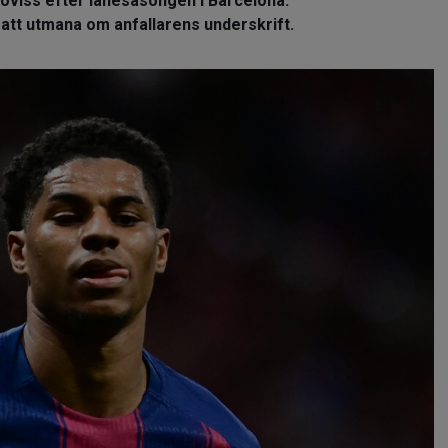
oviss efter lånesäsongen i Barcelona.
tt utmana om anfallarens underskrift.