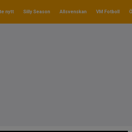
e nytt
Silly Season
Allsvenskan
VM Fotboll
Ö