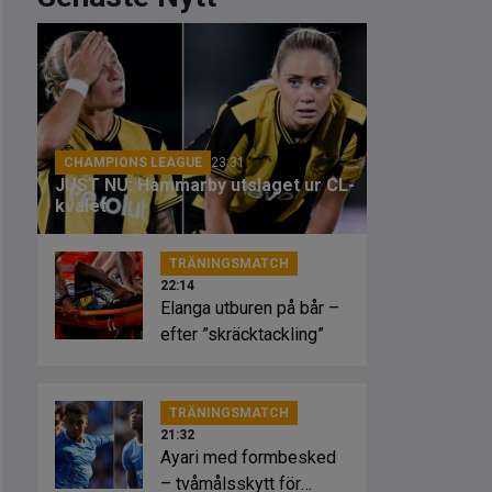
CHAMPIONS LEAGUE
23:31
JUST NU: Hammarby utslaget ur CL-
kvalet
TRÄNINGSMATCH
22:14
Elanga utburen på bår –
efter ”skräcktackling”
TRÄNINGSMATCH
21:32
Ayari med formbesked
– tvåmålsskytt för