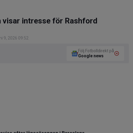
visar intresse för Rashford
i 9, 2026 09:52
Följ Fotbolldirekt på
Google news