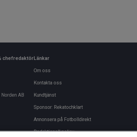
& chefredaktör
Länkar
Om oss
Kontakta oss
i Norden AB
Kundtjänst
Sponsor: Rekatochklart
Annonsera på Fotbolldirekt
Redaktionell policy