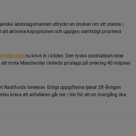
gelske landslagsmannen uttryckt en önskan om att stanna i
l att aktivera köpoptionen och uppges samtidigt prioritera
rn München
nu klivit in i bilden. Den tyska storklubben letar
ig att möta Manchester Uniteds prislapp på omkring 40 miljoner
et Rashfords lönekrav. Enligt uppgifterna tjänar 28-åringen
as kräva att anfallaren går ner i lön för att en övergång ska