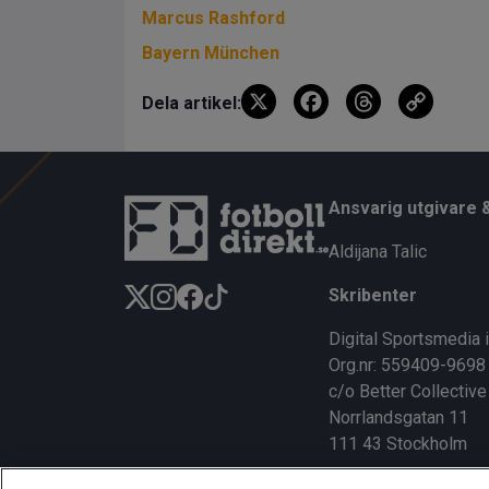
Marcus Rashford
Bayern München
X
F
T
C
Dela artikel:
a
hr
o
ce
e
py
b
a
Li
Ansvarig utgivare 
o
d
n
Aldijana Talic
o
s
k
Skribenter
k
Digital Sportsmedia 
Org.nr: 559409-9698
c/o Better Collective
Norrlandsgatan 11
111 43 Stockholm