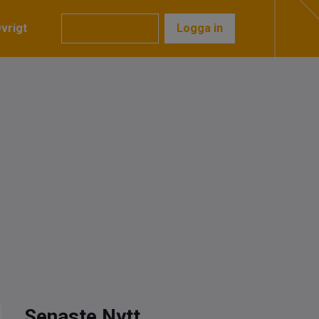
vrigt
Prenumerera
Logga in
Senaste Nytt