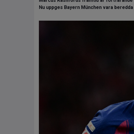
Marcus Rashfords framtid är fortfarande 
Nu uppges Bayern München vara beredda a