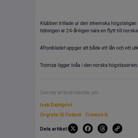
Klubben trillade ur den inhemska högstaligan 
tidningen är 24-åringen nära en flytt till norsk
Aftonbladet uppger att både ett lån och ett utk
Tromsø ligger tvåa i den norska högstaserien.
Den här artikeln handlar om:
Isak Dahlqvist
Örgryte IS Fotboll
Tromsö IL
X
F
T
C
Dela artikel: