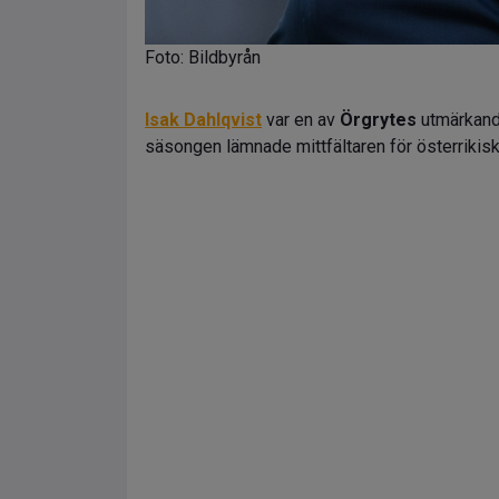
Foto: Bildbyrån
Isak Dahlqvist
var en av
Örgrytes
utmärkande
säsongen lämnade mittfältaren för österrikis