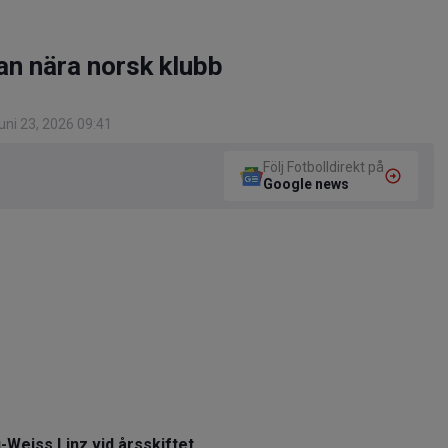
an nära norsk klubb
ni 23, 2026 09:41
Följ Fotbolldirekt på
Google news
-Weiss Linz vid årsskiftet.