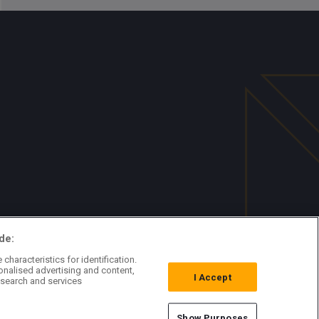
de:
characteristics for identification.
onalised advertising and content,
I Accept
search and services
Show Purposes