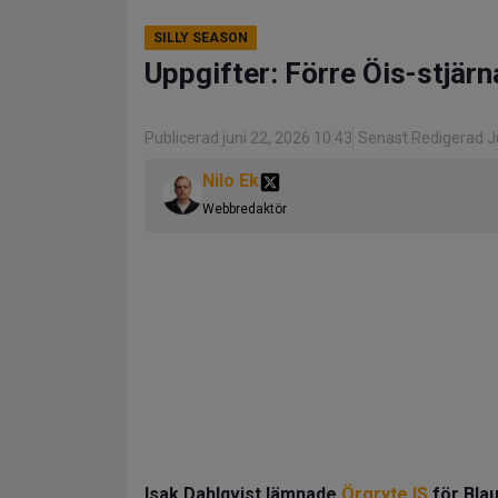
SILLY SEASON
Uppgifter: Förre Öis-stjärn
Publicerad juni 22, 2026 10:43
Senast Redigerad Ju
Nilo Ek
Webbredaktör
Isak Dahlqvist lämnade
Örgryte IS
för Blau