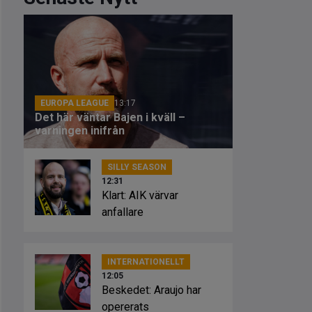
EUROPA LEAGUE
13:17
Det här väntar Bajen i kväll –
varningen inifrån
SILLY SEASON
12:31
Klart: AIK värvar
anfallare
INTERNATIONELLT
12:05
Beskedet: Araujo har
opererats