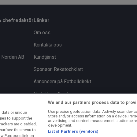
& chefredaktör
Länkar
Om oss
Kontakta oss
i Norden AB
Kundtjänst
Sponsor: Rekatochklart
Annonsera på Fotbolldirekt
Redaktionell policy
We and our partners process data to provi
Personuppgiftspolicy
Use precise geolocation data. Actively scan device 
 data or unique
Store and/or access information on a device. Pers
Cookiepolicy
gies to support the
advertising and content measurement, audience re
rackers are disabled,
development.
Arkiv
surface this menu to
List of Partners (vendors)
ow Purposes link on