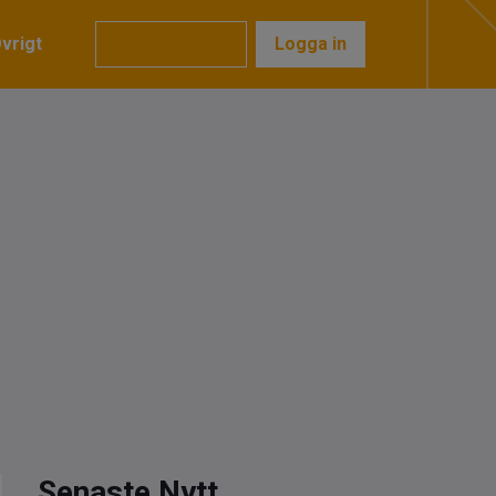
vrigt
Prenumerera
Logga in
Senaste Nytt