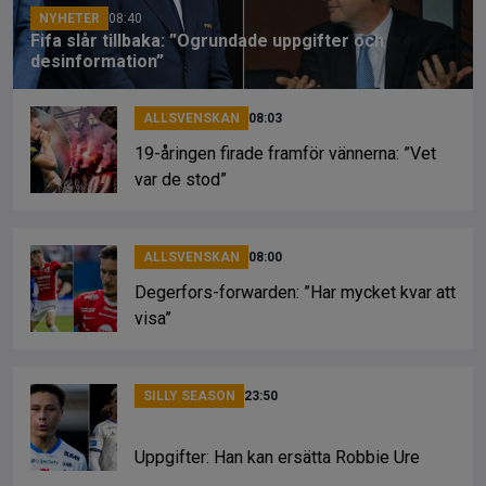
k
NYHETER
08:40
Fifa slår tillbaka: ”Ogrundade uppgifter och
desinformation”
ALLSVENSKAN
08:03
19-åringen firade framför vännerna: ”Vet
var de stod”
ALLSVENSKAN
08:00
Degerfors-forwarden: ”Har mycket kvar att
visa”
SILLY SEASON
23:50
Uppgifter: Han kan ersätta Robbie Ure