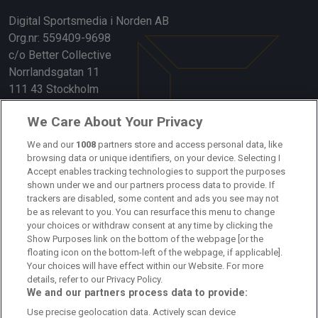
Digital Sportsmedia i Norden AB
Org.nr: 559409-9698
c/o Better Collective
Norrlandsgatan 11
111 43 Stockholm
Länkar
We Care About Your Privacy
We and our
1008
partners store and access personal data, like
Om oss
browsing data or unique identifiers, on your device. Selecting I
Accept enables tracking technologies to support the purposes
Kontakta oss
shown under we and our partners process data to provide. If
trackers are disabled, some content and ads you see may not
Kundtjänst
be as relevant to you. You can resurface this menu to change
your choices or withdraw consent at any time by clicking the
Sponsor: Rekatochklart
Show Purposes link on the bottom of the webpage [or the
floating icon on the bottom-left of the webpage, if applicable].
Annonsera på Fotbolldirekt
Your choices will have effect within our Website. For more
details, refer to our Privacy Policy.
Redaktionell policy
We and our partners process data to provide:
Use precise geolocation data. Actively scan device
Personuppgiftspolicy