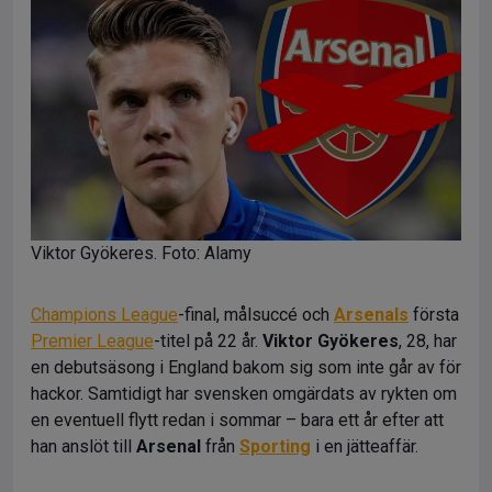
Viktor Gyökeres. Foto: Alamy
Champions League
-final, målsuccé och
Arsenals
första
Premier League
-titel på 22 år.
Viktor Gyökeres
, 28, har
en debutsäsong i England bakom sig som inte går av för
hackor. Samtidigt har svensken omgärdats av rykten om
en eventuell flytt redan i sommar – bara ett år efter att
han anslöt till
Arsenal
från
Sporting
i en jätteaffär.