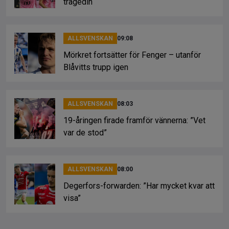
tragedin
ALLSVENSKAN
09:08
Mörkret fortsätter för Fenger – utanför
Blåvitts trupp igen
ALLSVENSKAN
08:03
19-åringen firade framför vännerna: ”Vet
var de stod”
ALLSVENSKAN
08:00
Degerfors-forwarden: ”Har mycket kvar att
visa”