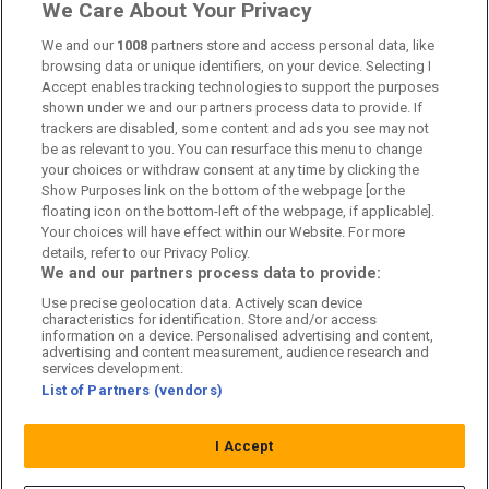
Länkar
We Care About Your Privacy
Om oss
We and our
1008
partners store and access personal data, like
browsing data or unique identifiers, on your device. Selecting I
Accept enables tracking technologies to support the purposes
Kontakta oss
shown under we and our partners process data to provide. If
trackers are disabled, some content and ads you see may not
Kundtjänst
be as relevant to you. You can resurface this menu to change
your choices or withdraw consent at any time by clicking the
Sponsor: Rekatochklart
Show Purposes link on the bottom of the webpage [or the
floating icon on the bottom-left of the webpage, if applicable].
Annonsera på Fotbolldirekt
Your choices will have effect within our Website. For more
details, refer to our Privacy Policy.
Redaktionell policy
We and our partners process data to provide:
Use precise geolocation data. Actively scan device
Personuppgiftspolicy
characteristics for identification. Store and/or access
information on a device. Personalised advertising and content,
Cookiepolicy
advertising and content measurement, audience research and
services development.
List of Partners (vendors)
Arkiv
I Accept