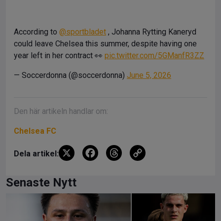
According to
@sportbladet
, Johanna Rytting Kaneryd
could leave Chelsea this summer, despite having one
year left in her contract 👀
pic.twitter.com/5GManfR3ZZ
— Soccerdonna (@soccerdonna)
June 5, 2026
Den här artikeln handlar om:
Chelsea FC
X
F
T
C
Dela artikel:
a
hr
o
ce
e
py
Senaste Nytt
b
a
Li
o
d
n