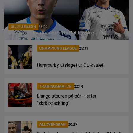
o
s
k
k
SILLY SEASON
23:50
Uppgifter: Han kan ersätta Robbie Ure
CHAMPIONS LEAGUE
23:31
Hammarby utslaget ur CL-kvalet
TRÄNINGSMATCH
22:14
Elanga utburen på bår – efter
”skräcktackling”
ALLSVENSKAN
20:27