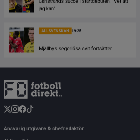
Carlstrands succé i startdebuten: ”Vet att
jag kan”
ALLSVENSKAN
19:25
Mjällbys segerlösa svit fortsätter
Ansvarig utgivare & chefredaktör