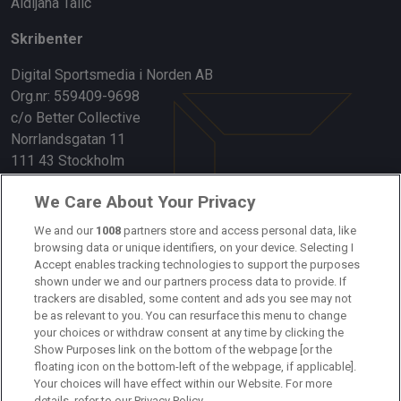
Aldijana Talic
Skribenter
Digital Sportsmedia i Norden AB
Org.nr: 559409-9698
c/o Better Collective
Norrlandsgatan 11
111 43 Stockholm
Länkar
We Care About Your Privacy
Om oss
We and our
1008
partners store and access personal data, like
browsing data or unique identifiers, on your device. Selecting I
Accept enables tracking technologies to support the purposes
Kontakta oss
shown under we and our partners process data to provide. If
trackers are disabled, some content and ads you see may not
Kundtjänst
be as relevant to you. You can resurface this menu to change
your choices or withdraw consent at any time by clicking the
Sponsor: Rekatochklart
Show Purposes link on the bottom of the webpage [or the
floating icon on the bottom-left of the webpage, if applicable].
Annonsera på Fotbolldirekt
Your choices will have effect within our Website. For more
details, refer to our Privacy Policy.