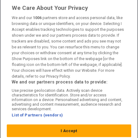
Länkar
We Care About Your Privacy
Om oss
We and our
1006
partners store and access personal data, like
browsing data or unique identifiers, on your device. Selecting I
Accept enables tracking technologies to support the purposes
Kontakta oss
shown under we and our partners process data to provide. If
trackers are disabled, some content and ads you see may not
Kundtjänst
be as relevant to you. You can resurface this menu to change
your choices or withdraw consent at any time by clicking the
Sponsor: Rekatochklart
Show Purposes link on the bottom of the webpage [or the
floating icon on the bottom-left of the webpage, if applicable].
Annonsera på Fotbolldirekt
Your choices will have effect within our Website. For more
details, refer to our Privacy Policy.
Redaktionell policy
We and our partners process data to provide:
Use precise geolocation data. Actively scan device
Personuppgiftspolicy
characteristics for identification. Store and/or access
information on a device. Personalised advertising and content,
Cookiepolicy
advertising and content measurement, audience research and
services development.
List of Partners (vendors)
Arkiv
I Accept