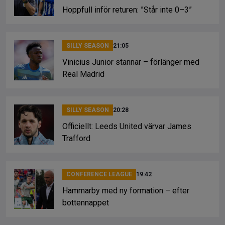
Hoppfull inför returen: ”Står inte 0–3”
SILLY SEASON
21:05
Vinicius Junior stannar – förlänger med
Real Madrid
SILLY SEASON
20:28
Officiellt: Leeds United värvar James
Trafford
CONFERENCE LEAGUE
19:42
Hammarby med ny formation – efter
bottennappet