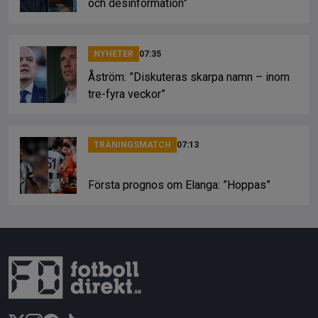
och desinformation”
NYHETER
07:35
Åström: ”Diskuteras skarpa namn – inom
tre-fyra veckor”
TRÄNINGSMATCH
07:13
Första prognos om Elanga: ”Hoppas”