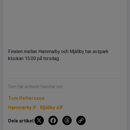
Finalen mellan Hammarby och Mjällby har avspark
klockan 15.00 på torsdag.
Den här artikeln handlar om:
Tom Pettersson
Hammarby IF
Mjällby AIF
X
F
T
C
Dela artikel:
a
hr
o