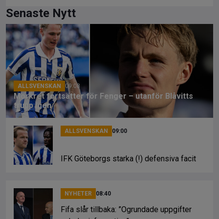
ce
e
py
Senaste Nytt
b
a
Li
o
d
n
o
s
k
k
ALLSVENSKAN
09:08
Mörkret fortsätter för Fenger – utanför Blåvitts
trupp igen
ALLSVENSKAN
09:00
IFK Göteborgs starka (!) defensiva facit
NYHETER
08:40
Fifa slår tillbaka: ”Ogrundade uppgifter