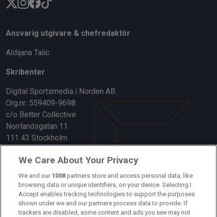
Ansvarig utgivare & chefredaktör
Aldijana Talic
Skribenter
Digital Sportsmedia i Norden AB
Org.nr: 559409-9698
c/o Better Collective
Norrlandsgatan 11
111 43 Stockholm
Länkar
We Care About Your Privacy
Om oss
We and our
1008
partners store and access personal data, like
browsing data or unique identifiers, on your device. Selecting I
Accept enables tracking technologies to support the purposes
Kontakta oss
shown under we and our partners process data to provide. If
trackers are disabled, some content and ads you see may not
Kundtjänst