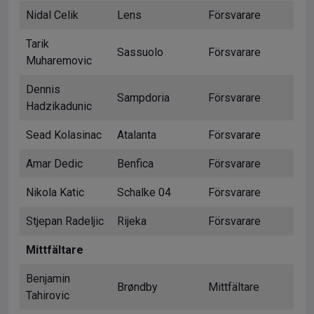
Nidal Celik
Lens
Försvarare
Tarik
Sassuolo
Försvarare
Muharemovic
Dennis
Sampdoria
Försvarare
Hadzikadunic
Sead Kolasinac
Atalanta
Försvarare
Amar Dedic
Benfica
Försvarare
Nikola Katic
Schalke 04
Försvarare
Stjepan Radeljic
Rijeka
Försvarare
Mittfältare
Benjamin
Brøndby
Mittfältare
Tahirovic