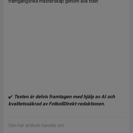
framgångsrika mästerskap genom alla tider.
✔️
Texten är delvis framtagen med hjälp av AI och
kvalitetssäkrad av FotbollDirekt-redaktionen.
Den här artikeln handlar om: