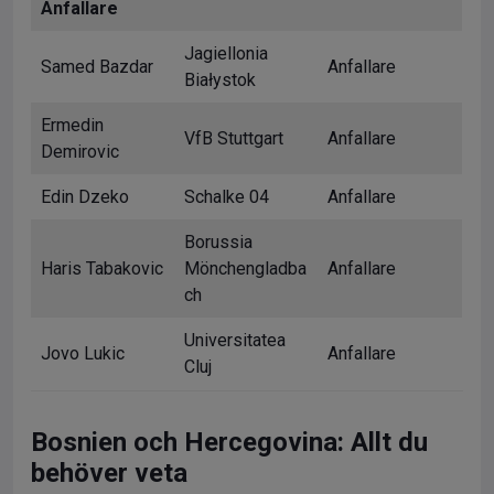
Anfallare
Jagiellonia
Samed Bazdar
Anfallare
Białystok
Ermedin
VfB Stuttgart
Anfallare
Demirovic
Edin Dzeko
Schalke 04
Anfallare
Borussia
Haris Tabakovic
Mönchengladba
Anfallare
ch
Universitatea
Jovo Lukic
Anfallare
Cluj
Bosnien och Hercegovina: Allt du
behöver veta