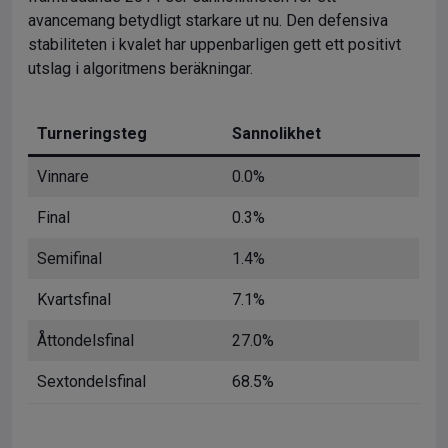
avancemang betydligt starkare ut nu. Den defensiva
stabiliteten i kvalet har uppenbarligen gett ett positivt
utslag i algoritmens beräkningar.
Turneringsteg
Sannolikhet
Vinnare
0.0%
Final
0.3%
Semifinal
1.4%
Kvartsfinal
7.1%
Åttondelsfinal
27.0%
Sextondelsfinal
68.5%