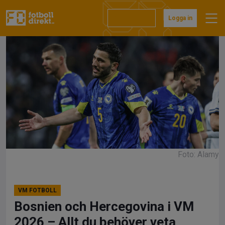
Hoppa
till
Prenumerera
Logga in
innehåll
Foto: Alamy
VM FOTBOLL
Bosnien och Hercegovina i VM
2026 – Allt du behöver veta