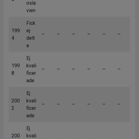
osla
vien
Fick
199
ej
–
–
–
–
–
–
4
delt
a
Ej
199
kvali
–
–
–
–
–
–
8
ficer
ade
Ej
200
kvali
–
–
–
–
–
–
2
ficer
ade
Ej
200
kvali