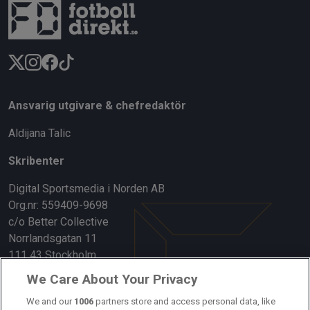
Ansvarig utgivare & chefredaktör
Aldijana Talic
Skribenter
Digital Sportsmedia i Norden AB
Org.nr: 559409-9698
c/o Better Collective
Norrlandsgatan 11
111 43 Stockholm
We Care About Your Privacy
Länkar
We and our
1006
partners store and access personal data, like