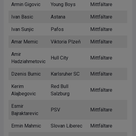
Armin Gigovic
Young Boys
Mittfältare
Ivan Basic
Astana
Mittfältare
Ivan Sunjic
Pafos
Mittfältare
Amar Memic
Viktoria Plzeň
Mittfältare
Amir
Hull City
Mittfältare
Hadziahmetovic
Dzenis Burnic
Karlsruher SC
Mittfältare
Kerim
Red Bull
Mittfältare
Alajbegovic
Salzburg
Esmir
PSV
Mittfältare
Bajraktarevic
Ermin Mahmic
Slovan Liberec
Mittfältare