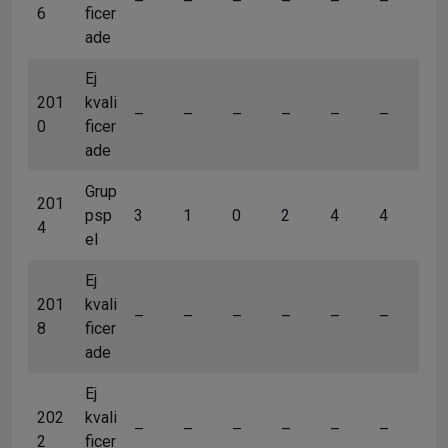
–
–
–
–
–
–
6
ficer
ade
Ej
201
kvali
–
–
–
–
–
–
0
ficer
ade
Grup
201
psp
3
1
0
2
4
4
4
el
Ej
201
kvali
–
–
–
–
–
–
8
ficer
ade
Ej
202
kvali
–
–
–
–
–
–
2
ficer