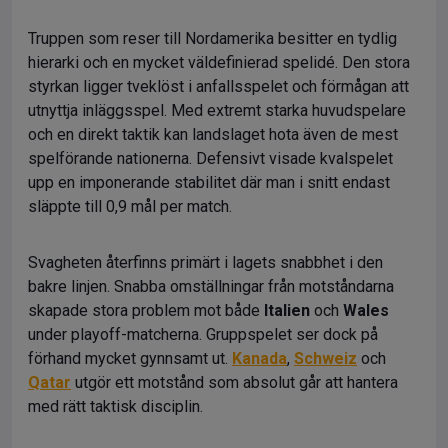
Truppen som reser till Nordamerika besitter en tydlig
hierarki och en mycket väldefinierad spelidé. Den stora
styrkan ligger tveklöst i anfallsspelet och förmågan att
utnyttja inläggsspel. Med extremt starka huvudspelare
och en direkt taktik kan landslaget hota även de mest
spelförande nationerna. Defensivt visade kvalspelet
upp en imponerande stabilitet där man i snitt endast
släppte till 0,9 mål per match.
Svagheten återfinns primärt i lagets snabbhet i den
bakre linjen. Snabba omställningar från motståndarna
skapade stora problem mot både
Italien
och
Wales
under playoff-matcherna. Gruppspelet ser dock på
förhand mycket gynnsamt ut.
Kanada
,
Schweiz
och
Qatar
utgör ett motstånd som absolut går att hantera
med rätt taktisk disciplin.