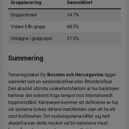
Grupplacering
Sannolikhet
Gruppvinnare
14.1%
Vidare från grupp
68.5%
Utslagna i gruppspel
31.5%
Summering
Turneringstaket för
Bosnien och Hercegovina
ligger
sannolikt runt en sextondelsfinal eller åttondelsfinal.
Den absolut största osäkerhetsfaktorn är hur backlinjen
hanterar det extremt höga tempot mot internationellt
toppmotstånd. Kampanjen kommer att definieras av hur
väl spelarna lyckas diktera matchbilden utan att ha ett
stort bollinnehav. Om nyckelspelarna håller sig helt
skadefria kan detta mycket väl bli nationens mest