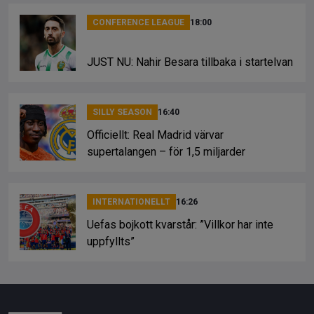
CONFERENCE LEAGUE
18:00
JUST NU: Nahir Besara tillbaka i startelvan
SILLY SEASON
16:40
Officiellt: Real Madrid värvar
supertalangen – för 1,5 miljarder
INTERNATIONELLT
16:26
Uefas bojkott kvarstår: ”Villkor har inte
uppfyllts”