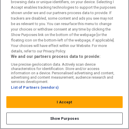
Om oss
browsing data or unique identifiers, on your device. Selecting I
Accept enables tracking technologies to support the purposes
Kontakta oss
shown under we and our partners process data to provide. If
trackers are disabled, some content and ads you see may not
Kundtjänst
be as relevant to you. You can resurface this menu to change
your choices or withdraw consent at any time by clicking the
Sponsor: Rekatochklart
Show Purposes link on the bottom of the webpage [or the
floating icon on the bottom-left of the webpage, if applicable].
Annonsera på Fotbolldirekt
Your choices will have effect within our Website. For more
details, refer to our Privacy Policy.
We and our partners process data to provide:
Redaktionell policy
Use precise geolocation data. Actively scan device
Personuppgiftspolicy
characteristics for identification. Store and/or access
information on a device. Personalised advertising and content,
advertising and content measurement, audience research and
Cookiepolicy
services development.
List of Partners (vendors)
Arkiv
I Accept
Show Purposes