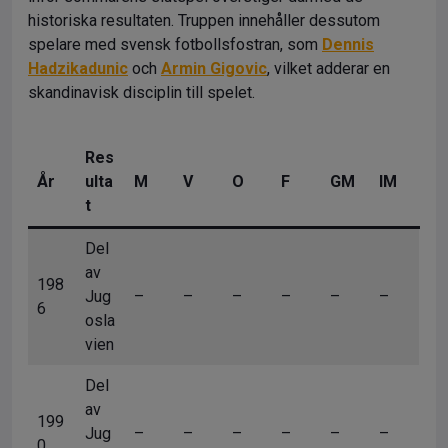
historiska resultaten. Truppen innehåller dessutom
spelare med svensk fotbollsfostran, som
Dennis
Hadzikadunic
och
Armin Gigovic
, vilket adderar en
skandinavisk disciplin till spelet.
Res
År
ulta
M
V
O
F
GM
IM
t
Del
av
198
Jug
–
–
–
–
–
–
6
osla
vien
Del
av
199
Jug
–
–
–
–
–
–
0