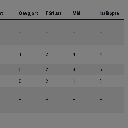
st
Oavgjort
Förlust
Mål
Insläppta
–
–
–
–
1
2
4
4
0
2
4
5
0
2
1
3
–
–
–
–
–
–
–
–