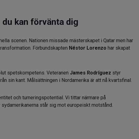
 du kan förvänta dig
ionella scenen. Nationen missade mästerskapet i Qatar men har
 transformation. Förbundskapten
Néstor Lorenzo
har skapat
olut spetskompetens. Veteranen
James Rodríguez
styr
ån sin kant. Målsättningen i Nordamerika är att nå kvartsfinal.
titet och turneringspotential. Vi tittar närmare på
ur sydamerikanerna står sig mot europeiskt motstånd.