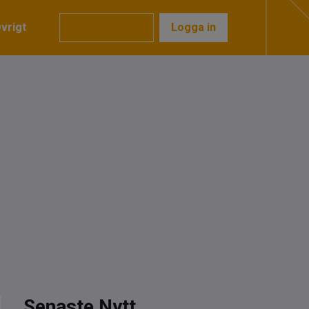
vrigt
Prenumerera
Logga in
Senaste Nytt