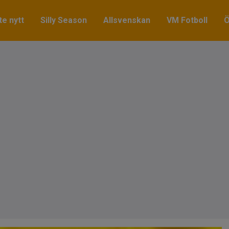
e nytt
Silly Season
Allsvenskan
VM Fotboll
Ö