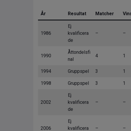
År
Resultat
Matcher
Vin
Ej
1986
kvalificera
–
–
de
Åttondelsfi
1990
4
1
nal
1994
Gruppspel
3
1
1998
Gruppspel
3
1
Ej
2002
kvalificera
–
–
de
Ej
2006
kvalificera
–
–