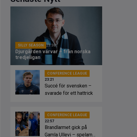
SILLY SEASON
23:38
Djurgården värvar – från norska
tredjeligan
CONFERENCE LEAGUE
23:21
Succé för svensken –
svarade för ett hattrick
CONFERENCE LEAGUE
22:57
Brandlarmet gick på
Gamla Ullevi – spelarna