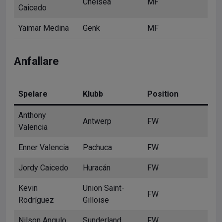
Chelsea
MF
Caicedo
Yaimar Medina
Genk
MF
Anfallare
Spelare
Klubb
Position
Anthony
Antwerp
FW
Valencia
Enner Valencia
Pachuca
FW
Jordy Caicedo
Huracán
FW
Kevin
Union Saint-
FW
Rodríguez
Gilloise
Nilson Angulo
Sunderland
FW