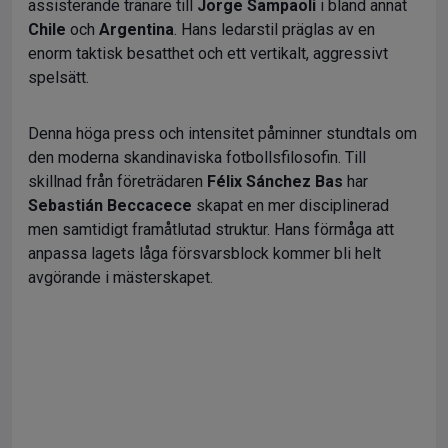
assisterande tränare till
Jorge Sampaoli
i bland annat
Chile
och
Argentina
. Hans ledarstil präglas av en
enorm taktisk besatthet och ett vertikalt, aggressivt
spelsätt.
Denna höga press och intensitet påminner stundtals om
den moderna skandinaviska fotbollsfilosofin. Till
skillnad från företrädaren
Félix Sánchez Bas
har
Sebastián Beccacece
skapat en mer disciplinerad
men samtidigt framåtlutad struktur. Hans förmåga att
anpassa lagets låga försvarsblock kommer bli helt
avgörande i mästerskapet.