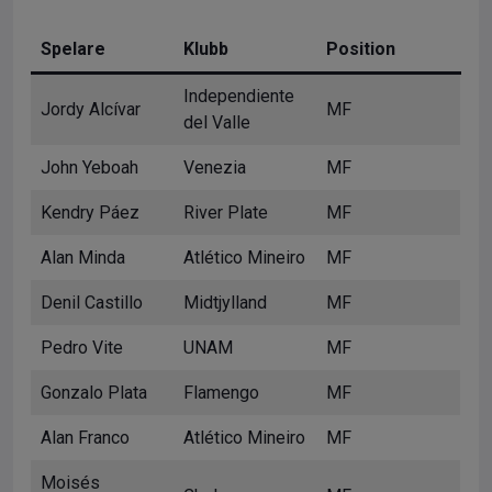
Spelare
Klubb
Position
Independiente
Jordy Alcívar
MF
del Valle
John Yeboah
Venezia
MF
Kendry Páez
River Plate
MF
Alan Minda
Atlético Mineiro
MF
Denil Castillo
Midtjylland
MF
Pedro Vite
UNAM
MF
Gonzalo Plata
Flamengo
MF
Alan Franco
Atlético Mineiro
MF
Moisés