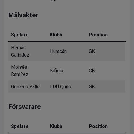
Målvakter
Spelare
Klubb
Position
Hernán
Huracán
GK
Galíndez
Moisés
Kifisia
GK
Ramírez
Gonzalo Valle
LDU Quito
GK
Försvarare
Spelare
Klubb
Position