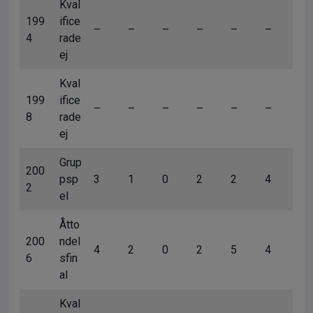
Kval
199
ifice
–
–
–
–
–
–
4
rade
ej
Kval
199
ifice
–
–
–
–
–
–
8
rade
ej
Grup
200
psp
3
1
0
2
2
4
2
el
Åtto
200
ndel
4
2
0
2
5
4
6
sfin
al
Kval