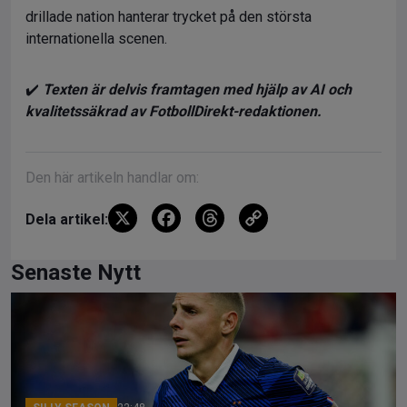
drillade nation hanterar trycket på den största
internationella scenen.
✔️
Texten är delvis framtagen med hjälp av AI och
kvalitetssäkrad av FotbollDirekt-redaktionen.
Den här artikeln handlar om:
X
F
T
C
Dela artikel:
a
hr
o
ce
e
py
Senaste Nytt
b
a
Li
o
d
n
o
s
k
k