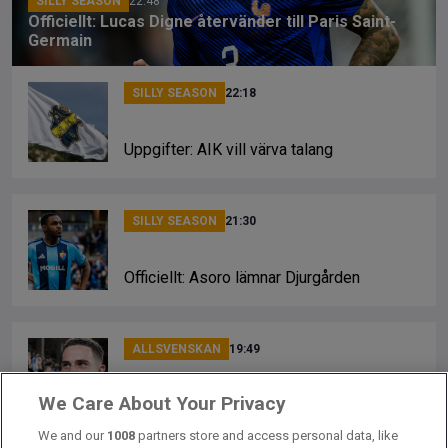
SILLY SEASON
22:48
Officiellt: Lucas Digne återvänder till Paris Saint-
Germain
SILLY SEASON
22:18
Uppgifter: AIK vill värva talang
SILLY SEASON
21:30
Officiellt: Asoro lämnar Djurgården
ALLSVENSKAN
19:49
Sirius bekräftar: Robbie Ure besöker ny
We Care About Your Privacy
klubb
We and our
1008
partners store and access personal data, like