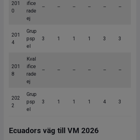
201
ifice
–
–
–
–
–
–
0
rade
ej
Grup
201
psp
3
1
1
1
3
3
4
el
Kval
201
ifice
–
–
–
–
–
–
8
rade
ej
Grup
202
psp
3
1
1
1
4
3
2
el
Ecuadors väg till VM 2026