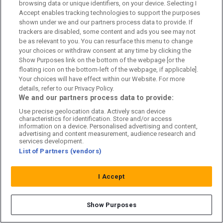
browsing data or unique identifiers, on your device. Selecting I
Accept enables tracking technologies to support the purposes
ALLSVENSKAN
19:39
shown under we and our partners process data to provide. If
Erkänner – då hade det aldrig blivit
trackers are disabled, some content and ads you see may not
be as relevant to you. You can resurface this menu to change
långvarigt i Hammarby
your choices or withdraw consent at any time by clicking the
Show Purposes link on the bottom of the webpage [or the
floating icon on the bottom-left of the webpage, if applicable].
Your choices will have effect within our Website. For more
details, refer to our Privacy Policy.
We and our partners process data to provide:
Use precise geolocation data. Actively scan device
characteristics for identification. Store and/or access
information on a device. Personalised advertising and content,
advertising and content measurement, audience research and
services development.
List of Partners (vendors)
Ansvarig utgivare & chefredaktör
I Accept
Aldijana Talic
Show Purposes
Skribenter