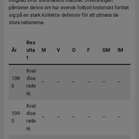
mognad inför sommarens matcher. Utvecklingen
påminner delvis om hur svensk fotboll historiskt förlitat
sig på en stark kollektiv defensiv för att utmana de
stora nationerna.
Res
År
ulta
M
V
O
F
GM
IM
t
Kval
198
ifice
–
–
–
–
–
–
6
rade
ej
Kval
199
ifice
–
–
–
–
–
–
0
rade
ej