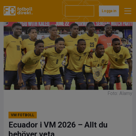
Hoppa
till
Prenumerera
Logga in
innehåll
Foto: Alamy
VM FOTBOLL
Ecuador i VM 2026 – Allt du
behöver veta