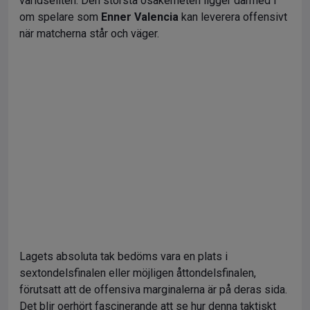
världseliten. Den största osäkerheten ligger därmed i
om spelare som
Enner Valencia
kan leverera offensivt
när matcherna står och väger.
Lagets absoluta tak bedöms vara en plats i
sextondelsfinalen eller möjligen åttondelsfinalen,
förutsatt att de offensiva marginalerna är på deras sida.
Det blir oerhört fascinerande att se hur denna taktiskt