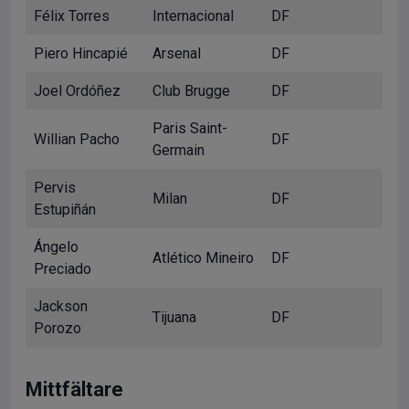
Félix Torres
Internacional
DF
Piero Hincapié
Arsenal
DF
Joel Ordóñez
Club Brugge
DF
Paris Saint-
Willian Pacho
DF
Germain
Pervis
Milan
DF
Estupiñán
Ángelo
Atlético Mineiro
DF
Preciado
Jackson
Tijuana
DF
Porozo
Mittfältare