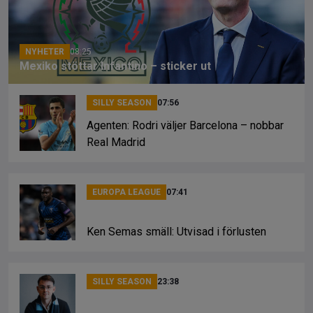
o
s
k
k
NYHETER
08:25
Mexiko stöttar Infantino – sticker ut
SILLY SEASON
07:56
Agenten: Rodri väljer Barcelona – nobbar
Real Madrid
EUROPA LEAGUE
07:41
Ken Semas smäll: Utvisad i förlusten
SILLY SEASON
23:38