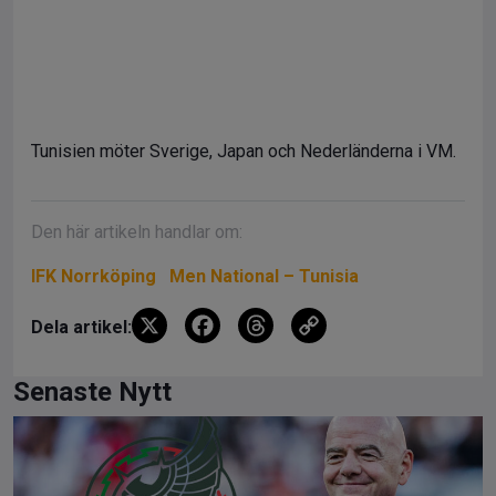
Tunisien möter Sverige, Japan och Nederländerna i VM.
Den här artikeln handlar om:
IFK Norrköping
Men National – Tunisia
X
F
T
C
Dela artikel:
a
hr
o
ce
e
py
Senaste Nytt
b
a
Li
o
d
n