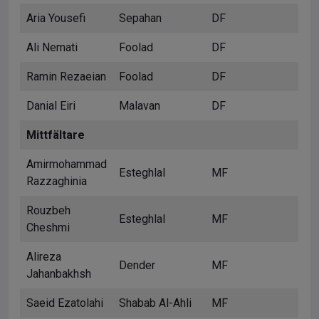
Aria Yousefi
Sepahan
DF
Ali Nemati
Foolad
DF
Ramin Rezaeian
Foolad
DF
Danial Eiri
Malavan
DF
Mittfältare
Amirmohammad
Esteghlal
MF
Razzaghinia
Rouzbeh
Esteghlal
MF
Cheshmi
Alireza
Dender
MF
Jahanbakhsh
Saeid Ezatolahi
Shabab Al-Ahli
MF