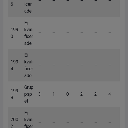
–
–
–
–
–
–
6
icer
ade
Ej
199
kvali
–
–
–
–
–
–
0
ficer
ade
Ej
199
kvali
–
–
–
–
–
–
4
ficer
ade
Grup
199
psp
3
1
0
2
2
4
8
el
Ej
200
kvali
–
–
–
–
–
–
2
ficer