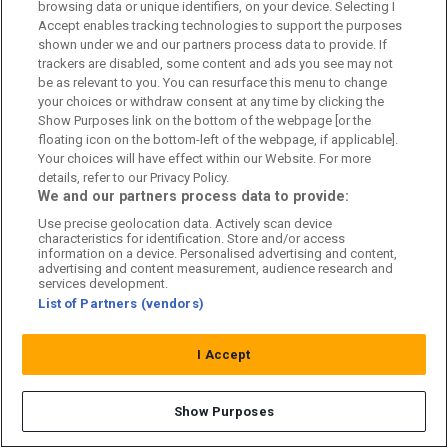
browsing data or unique identifiers, on your device. Selecting I
c/o Better Collective
Accept enables tracking technologies to support the purposes
Norrlandsgatan 11
shown under we and our partners process data to provide. If
111 43 Stockholm
trackers are disabled, some content and ads you see may not
be as relevant to you. You can resurface this menu to change
Länkar
your choices or withdraw consent at any time by clicking the
Show Purposes link on the bottom of the webpage [or the
Om oss
floating icon on the bottom-left of the webpage, if applicable].
Your choices will have effect within our Website. For more
Kontakta oss
details, refer to our Privacy Policy.
We and our partners process data to provide:
Kundtjänst
Use precise geolocation data. Actively scan device
characteristics for identification. Store and/or access
information on a device. Personalised advertising and content,
Sponsor: Rekatochklart
advertising and content measurement, audience research and
services development.
Annonsera på Fotbolldirekt
List of Partners (vendors)
Redaktionell policy
I Accept
Personuppgiftspolicy
Show Purposes
Cookiepolicy