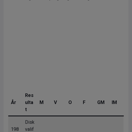
Res
År
ulta
M
V
O
F
GM
IM
t
Disk
198
valif