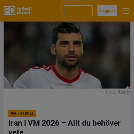
Hoppa
till
Prenumerera
Logga in
innehåll
Foto: Alamy
VM FOTBOLL
Iran i VM 2026 – Allt du behöver
veta