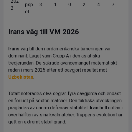
202
psp
3
1
0
2
4
7
2
el
Irans väg till VM 2026
Irans
väg till den nordamerikanska turneringen var
dominant. Laget vann Grupp A i den asiatiska
tredjerundan. De säkrade avancemanget matematiskt
redan i mars 2025 efter ett oavgjort resultat mot
Uzbekistan
.
Totalt noterades elva segrar, fyra oavgjorda och endast
en förlust på sexton matcher. Den taktiska utvecklingen
präglades av enorm defensiv stabilitet.
Iran
höll nollan i
över hälften av sina kvalmatcher. Truppens evolution har
gett en extremt stabil grund.