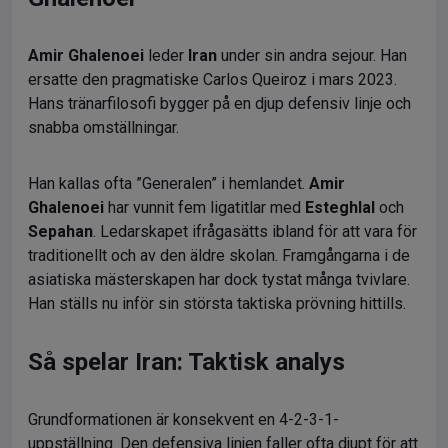
Amir Ghalenoei
leder
Iran
under sin andra sejour. Han
ersatte den pragmatiske Carlos Queiroz i mars 2023.
Hans tränarfilosofi bygger på en djup defensiv linje och
snabba omställningar.
Han kallas ofta ”Generalen” i hemlandet.
Amir
Ghalenoei
har vunnit fem ligatitlar med
Esteghlal
och
Sepahan
. Ledarskapet ifrågasätts ibland för att vara för
traditionellt och av den äldre skolan. Framgångarna i de
asiatiska mästerskapen har dock tystat många tvivlare.
Han ställs nu inför sin största taktiska prövning hittills.
Så spelar Iran: Taktisk analys
Grundformationen är konsekvent en 4-2-3-1-
uppställning. Den defensiva linjen faller ofta djupt för att