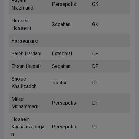
Payam
Persepolis
GK
Niazmand
Hossein
Sepahan
GK
Hosseini
Försvarare
Saleh Hardani
Esteghlal
DF
Ehsan Hajsafi
Sepahan
DF
Shojae
Tractor
DF
Khalilzadeh
Milad
Persepolis
DF
Mohammadi
Hossein
Kanaanizadega
Persepolis
DF
n