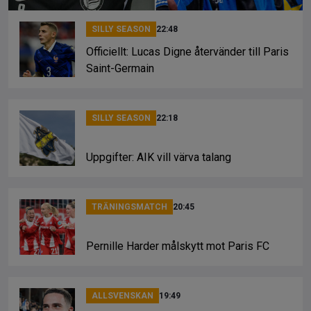
SILLY SEASON
22:48
Officiellt: Lucas Digne återvänder till Paris
Saint-Germain
SILLY SEASON
22:18
Uppgifter: AIK vill värva talang
TRÄNINGSMATCH
20:45
Pernille Harder målskytt mot Paris FC
ALLSVENSKAN
19:49